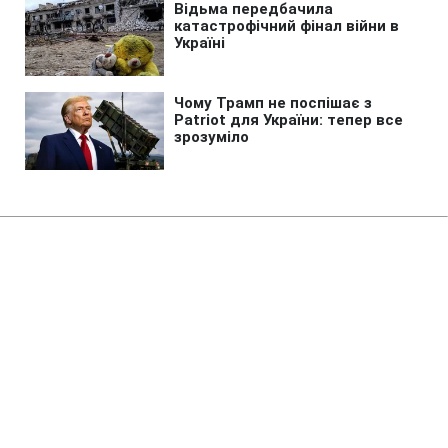
Головна
»
Новини
»
У світі
Мелоні відкинула ультиматум
Іспанії щодо прикордонних
перевірок у Шенгені
00:39 08.08.2026 Сб
2 хв
До якого числа Італія збереже перевірки