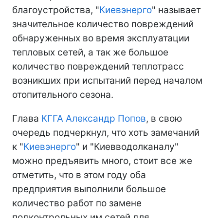
благоустройства, "
Киевэнерго
" называет
значительное количество повреждений
обнаруженных во время эксплуатации
тепловых сетей, а так же большое
количество повреждений теплотрасс
возникших при испытаний перед началом
отопительного сезона.
Глава
КГГА
Александр Попов
, в свою
очередь подчеркнул, что хоть замечаний
к "
Киевэнерго
" и "Киевводолканалу"
можно предъявить много, стоит все же
отметить, что в этом году оба
предприятия выполнили большое
количество работ по замене
подконтрольных им сетей для