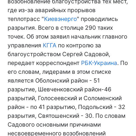
возобновление благоустройства тех мест,
где из-за аварийных прорывов
теплотрасс "
Киевэнерго
" проводились
разрытия. Всего в столице 290 таких
точек. Об этом заявил начальник главного
управления
КГГА
по контролю за
благоустройством Сергей Садовой,
передает корреспондент
РБК-Украина
. По
его словам, лидерами в этом списке
является Оболонский район - 51
разрытие, Шевченковский район-46
разрытий, Голосеевский и Соломенский
район - по 41 разрытию, Подольский - 32
разрытия, Святошенский - 30. По словам
Садового основными причинами
несвоевременного возобновлений