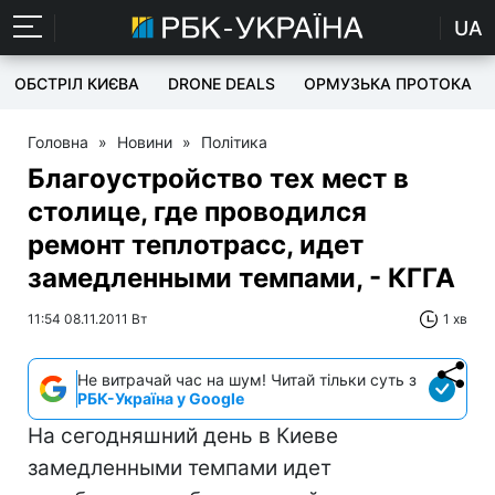
UA
ОБСТРІЛ КИЄВА
DRONE DEALS
ОРМУЗЬКА ПРОТОКА
Головна
»
Новини
»
Політика
Благоустройство тех мест в
столице, где проводился
ремонт теплотрасс, идет
замедленными темпами, - КГГА
11:54 08.11.2011 Вт
1 хв
Не витрачай час на шум! Читай тільки суть з
РБК-Україна у Google
На сегодняшний день в Киеве
замедленными темпами идет