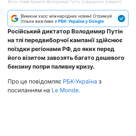
Фото: глава Кремля Володимир Путін (з відкритих джерел)
Вимкни хаос міжнародних новин! Отримуй
тільки важливе з
РБК-Україна у Google
Російський диктатор Володимир Путін
на тлі передвиборчої кампанії здійснює
поїздки регіонами РФ, до яких перед
його візитом завозять багато дешевого
бензину попри паливну кризу.
Про це повідомляє
РБК-Україна
з
посиланням на
Le Monde.