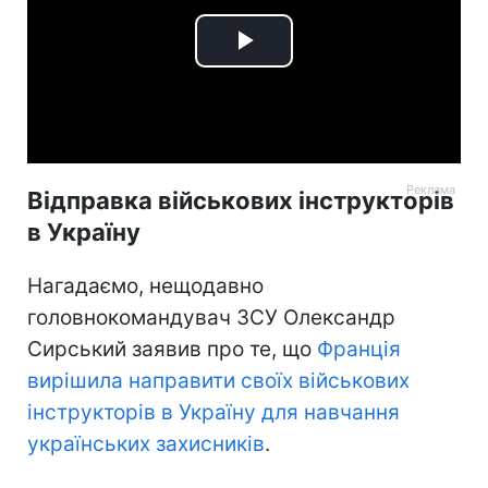
Play
Video
Відправка військових інструкторів
в Україну
Нагадаємо, нещодавно
головнокомандувач ЗСУ Олександр
Сирський заявив про те, що
Франція
вирішила направити своїх військових
інструкторів в Україну для навчання
українських захисників
.