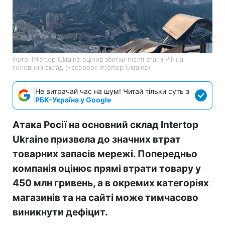
Фото: Intertop Ukraine оцінив збитки після атаки РФ на
головний склад (Facebook Intertop Ukraine)
Не витрачай час на шум! Читай тільки суть з
РБК-Україна у Google
Атака Росії на основний склад Intertop
Ukraine призвела до значних втрат
товарних запасів мережі. Попередньо
компанія оцінює прямі втрати товару у
450 млн гривень, а в окремих категоріях
магазинів та на сайті може тимчасово
виникнути дефіцит.