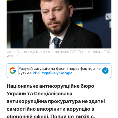
Фото: Олександр Клименко, керівник САП (Віталій Носач, РБК-
Україна)
Розумій ситуацію на фронті через факти, а не
чутки з
РБК-Україна у Google
Національне антикорупційне бюро
України та Спеціалізована
антикорупційна прокуратура не здатні
самостійно викорінити корупцію в
оборонній сфері. Попри це, вихід є.