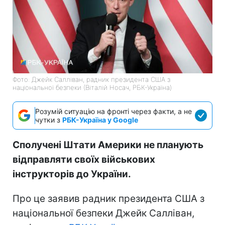
Фото: Джейк Салліван, радник президента США з
національної безпеки (Віталій Носач, РБК-Україна)
Розумій ситуацію на фронті через факти, а не
чутки з
РБК-Україна у Google
Сполучені Штати Америки не планують
відправляти своїх військових
інструкторів до України.
Про це заявив радник президента США з
національної безпеки Джейк Салліван,