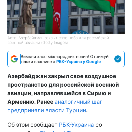
Фото: Азербайджан закрыт свое небо для российской
военной авиации (Getty Images)
Вимкни хаос міжнародних новин! Отримуй
тільки важливе з
РБК-Україна у Google
Азербайджан закрыл свое воздушное
пространство для российской военной
авиации, направлявшейся в Сирию и
Армению. Ранее
аналогичный шаг
предприняли власти Турции
.
Об этом сообщает
РБК-Украина
со