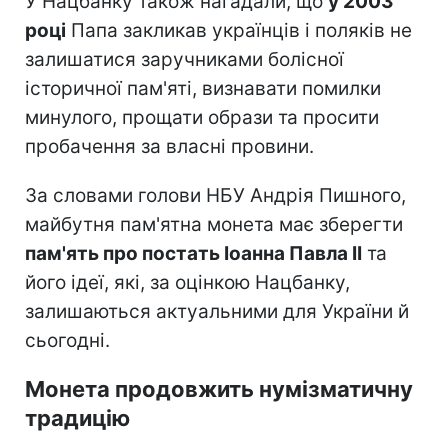
У Нацбанку також нагадали, що
у 2003
році
Папа закликав українців і поляків не
залишатися заручниками болісної
історичної пам'яті, визнавати помилки
минулого, прощати образи та просити
пробачення за власні провини.
За словами голови НБУ Андрія Пишного,
майбутня пам'ятна монета має зберегти
пам'ять про постать Іоанна Павла II
та
його ідеї, які, за оцінкою Нацбанку,
залишаються актуальними для України й
сьогодні.
Монета продовжить нумізматичну
традицію