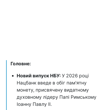
Головне:
Новий випуск НБУ:
У 2026 році
Нацбанк введе в обіг пам'ятну
монету, присвячену видатному
духовному лідеру Папі Римському
Іоанну Павлу II.