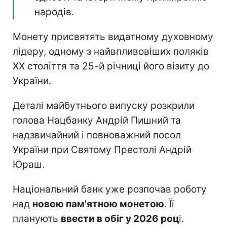
народів.
Монету присвятять видатному духовному
лідеру, одному з найвпливовіших поляків
ХХ століття та 25-й річниці його візиту до
України.
Деталі майбутнього випуску розкрили
голова Нацбанку Андрій Пишний та
надзвичайний і повноважний посол
України при Святому Престолі Андрій
Юраш.
Національний банк уже розпочав роботу
над
новою пам'ятною монетою
. Її
планують
ввести в обіг у 2026 роц
і.