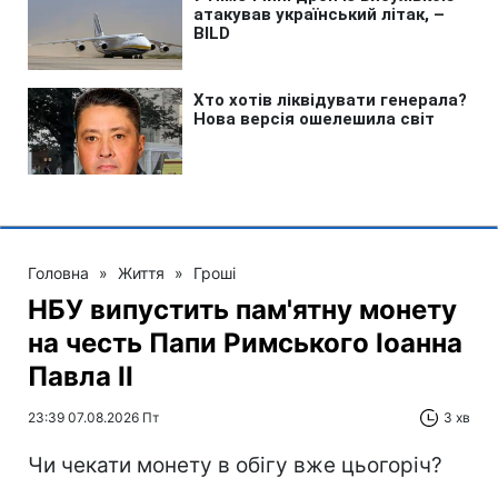
Головна
»
Життя
»
Гроші
НБУ випустить пам'ятну монету
на честь Папи Римського Іоанна
Павла II
23:39 07.08.2026 Пт
3 хв
Чи чекати монету в обігу вже цьогоріч?