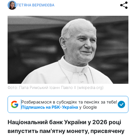
ТЕТЯНА ВЕРЕМЄЄВА
Фото: Папа Римський Іоанн Павло II (wikipedia.org)
Розбираємося в субсидіях та пенсіях за тебе!
Підпишись на РБК-Україна
у Google
Національний банк України у 2026 році
випустить пам'ятну монету, присвячену