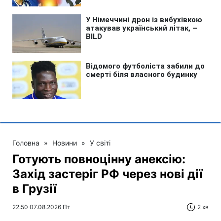
Головна
»
Новини
»
У світі
Готують повноцінну анексію:
Захід застеріг РФ через нові дії
в Грузії
22:50 07.08.2026 Пт
2 хв