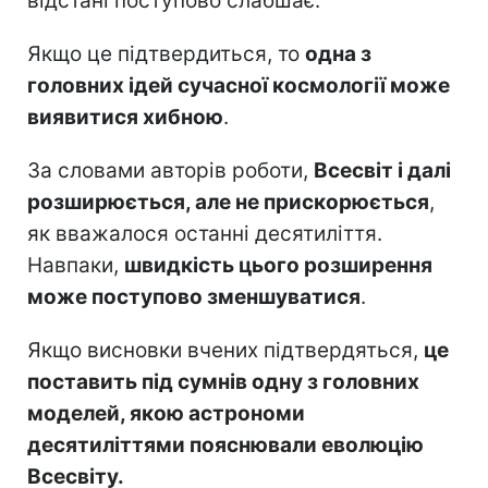
відстані поступово слабшає.
Якщо це підтвердиться, то
одна з
головних ідей сучасної космології може
виявитися хибною
.
За словами авторів роботи,
Всесвіт і далі
розширюється, але не прискорюється
,
як вважалося останні десятиліття.
Навпаки,
швидкість цього розширення
може поступово зменшуватися
.
Якщо висновки вчених підтвердяться,
це
поставить під сумнів одну з головних
моделей, якою астрономи
десятиліттями пояснювали еволюцію
Всесвіту.