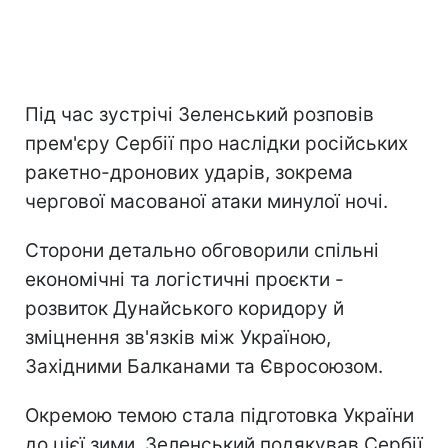
Під час зустрічі Зеленський розповів
прем'єру Сербії про наслідки російських
ракетно-дронових ударів, зокрема
чергової масованої атаки минулої ночі.
Сторони детально обговорили спільні
економічні та логістичні проєкти -
розвиток Дунайського коридору й
зміцнення зв'язків між Україною,
Західними Балканами та Євросоюзом.
Окремою темою стала підготовка України
до цієї зими. Зеленський подякував Сербії