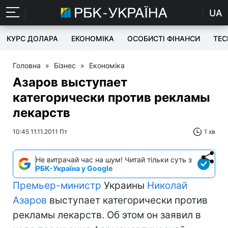
UA
КУРС ДОЛАРА
ЕКОНОМІКА
ОСОБИСТІ ФІНАНСИ
TEC
Головна
»
Бізнес
»
Економіка
Азаров выступает
категорически против рекламы
лекарств
10:45 11.11.2011 Пт
1 хв
Не витрачай час на шум! Читай тільки суть з
РБК-Україна у Google
Премьер-министр
Украины
Николай
Азаров
выступает категорически против
рекламы лекарств. Об этом он заявил в