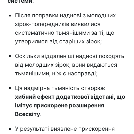
системи
:
Після поправки наднові з молодших
зірок-попередників виявилися
систематично тьмянішими за ті, що
утворилися від старіших зірок;
Оскільки віддаленіші наднові походять
від молодших зірок, вони видаються
тьмянішими, ніж є насправді;
Ця надмірна тьмяність створює
хибний ефект додаткової відстані, що
імітує прискорене розширення
Всесвіту
.
У результаті виявлене прискорення