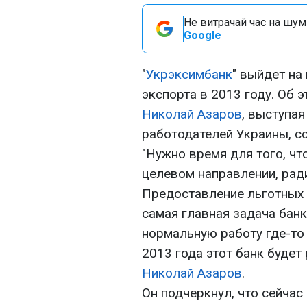
Не витрачай час на шум!
Google
"
Укрэксимбанк
" выйдет н
экспорта в 2013 году. Об 
Николай Азаров
, выступа
работодателей Украины, с
"Нужно время для того, чт
целевом направлении, рад
Предоставление льготных 
самая главная задача банк
нормальную работу где-то
2013 года этот банк будет
Николай Азаров
.
Он подчеркнул, что сейчас 