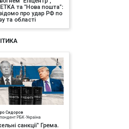
 вогнем "Епіцентр",
ETKA та "Нова пошта":
відомо про удар РФ по
ву та області
ІТИКА
ро Сидоров
пондент РБК-Україна
ельні санкції" Грема.