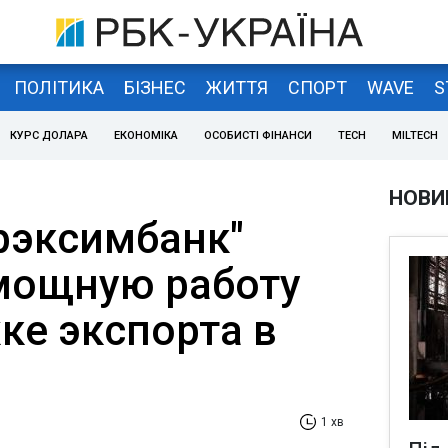
ПОЛІТИКА
БІЗНЕС
ЖИТТЯ
СПОРТ
WAVE
S
КУРС ДОЛАРА
ЕКОНОМІКА
ОСОБИСТІ ФІНАНСИ
TECH
MILTECH
НОВИ
крэксимбанк"
мощную работу
ке экспорта в
1 хв