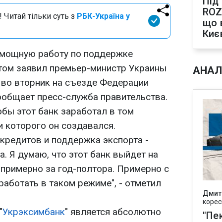
Під
ROZ
 Читай тільки суть з
РБК-Україна у
що 
Киє
а мощную работу по поддержке
этом заявил премьер-министр Украины
АНАЛ
я во вторник на съезде Федерации
ообщает пресс-служба правительства.
обы этот банк заработал в том
и которого он создавался.
кредитов и поддержка экспорта -
а. Я думаю, что этот банк выйдет на
 примерно за год-полтора. Примерно с
 работать в таком режиме", - отметил
Дмит
корес
"
Укрэксимбанк
" является абсолютно
"Пек