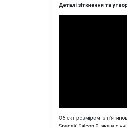
Деталі зіткнення та утво
Об'єкт розміром із п'ятип
SpaceX Falcon 9, яка в січ