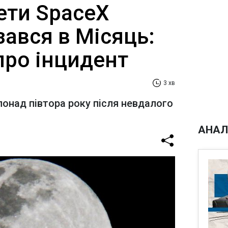
ети SpaceX
ізався в Місяць:
про інцидент
3 хв
понад півтора року після невдалого
АНАЛ