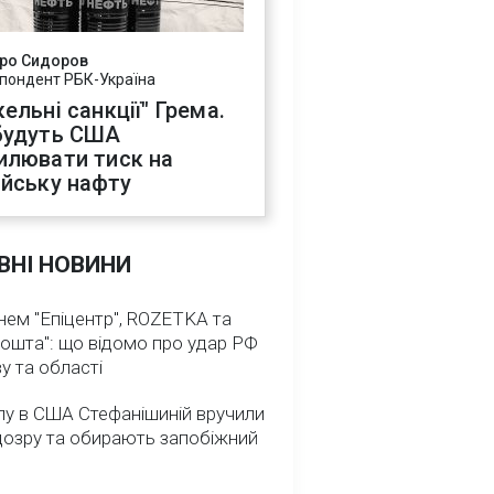
ро Сидоров
пондент РБК-Україна
ельні санкції" Грема.
будуть США
илювати тиск на
ійську нафту
ВНІ НОВИНИ
нем "Епіцентр", ROZETKA та
ошта": що відомо про удар РФ
у та області
лу в США Стефанішиній вручили
дозру та обирають запобіжний