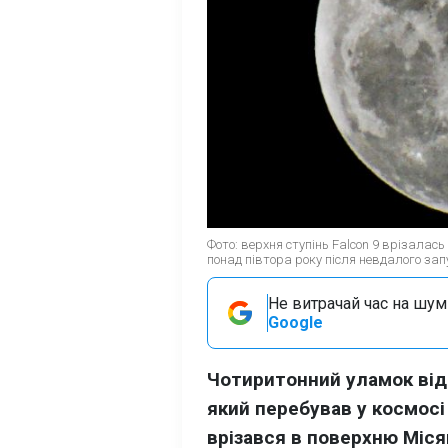
Фото: верхня ступінь Falcon 9 врізалас
понад півтора року після невдалого зап
Не витрачай час на шум!
Google
Чотиритонний уламок відп
який перебував у космосі
врізався в поверхню Міся