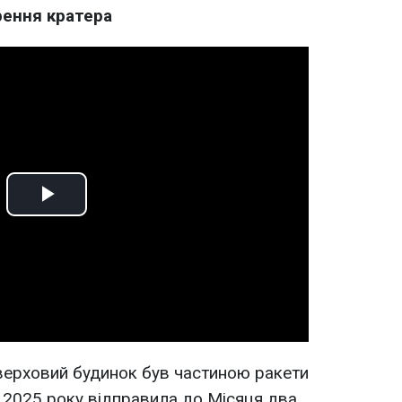
рення кратера
Play
Video
оверховий будинок був частиною ракети
ні 2025 року відправила до Місяця два