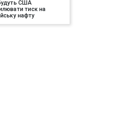
будуть США
илювати тиск на
ійську нафту