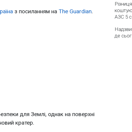
Різниця
коштуют
раїна
з посиланням на
The Guardian
.
АЗС 5 
Надзвич
де сьог
езпеки для Землі, однак на поверхні
новий кратер.