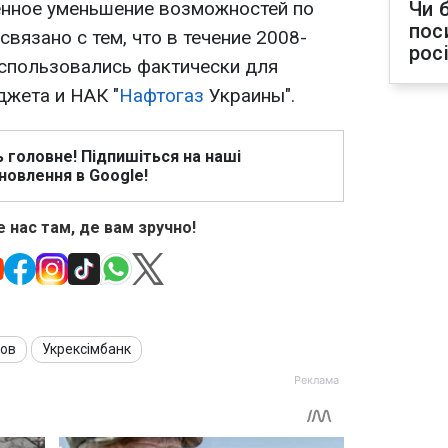
енное уменьшение возможностей по
Чи 
пос
вязано с тем, что в течение 2008-
рос
использовались фактически для
жета и НАК "
Нафтогаз
Украины".
ь головне! Підпишіться на наші
новлення в Google!
 нас там, де вам зручно!
ров
Укрексімбанк