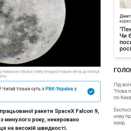
Дмит
корес
"Пек
Чи 
пос
рос
ГОЛО
ь у поверхню Місяця (Getty Images)Уламок летів до Місяця
уску
Під вог
 Читай тільки суть з
РБК-Україна у
"Нова п
по Києв
Експос
рацьованої ракети SpaceX Falcon 9,
нову пі
 з минулого року, некеровано
захід
ця на високій швидкості.