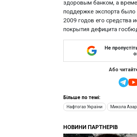
здоровым банком, а врем
поддержке экспорта было с
2009 годов его средства 
покрытия дефицита госбюд
Не пропустіт
о
Або читайте
Більше по темі:
Нафтогаз України
Микола Аза