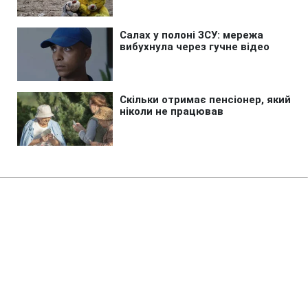
Головна
»
Життя
»
Суспільство
Рідкісний птах потрапив у
об'єктив фотопастки в
Чорнобильському заповіднику:
унікальний кадр