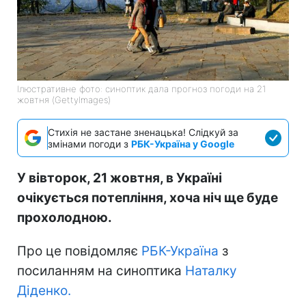
Ілюстративне фото: синоптик дала прогноз погоди на 21
жовтня (GettyImages)
Стихія не застане зненацька! Слідкуй за
змінами погоди з
РБК-Україна у Google
У вівторок, 21 жовтня, в Україні
очікується потепління, хоча ніч ще буде
прохолодною.
Про це повідомляє
РБК-Україна
з
посиланням на синоптика
Наталку
Діденко.