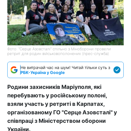
Фото: "Серце Азовсталі" спільно з Міноборони провели
ретрит для родин військовополонених (прес-служба)
Не витрачай час на шум! Читай тільки суть з
РБК-Україна у Google
Родини захисників Маріуполя, які
перебувають у російському полоні,
взяли участь у ретриті в Карпатах,
організованому ГО "Серце Азовсталі" у
співпраці з Міністерством оборони
України.