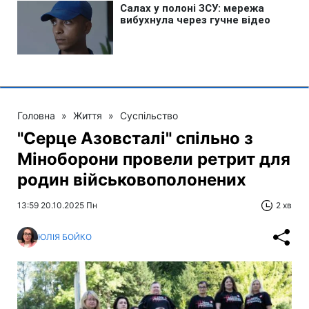
Головна
»
Життя
»
Суспільство
"Серце Азовсталі" спільно з
Міноборони провели ретрит для
родин військовополонених
13:59 20.10.2025 Пн
2 хв
ЮЛІЯ БОЙКО