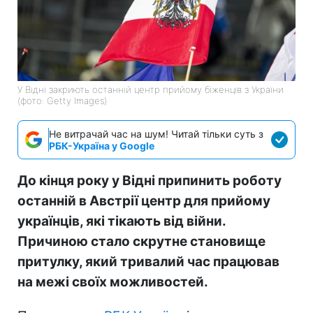
У Відні закриють останній центр прийому біженців з України
(фото: Getty Images)
Не витрачай час на шум! Читай тільки суть з
РБК-Україна у Google
До кінця року у Відні припинить роботу
останній в Австрії центр для прийому
українців, які тікають від війни.
Причиною стало скрутне становище
притулку, який тривалий час працював
на межі своїх можливостей.