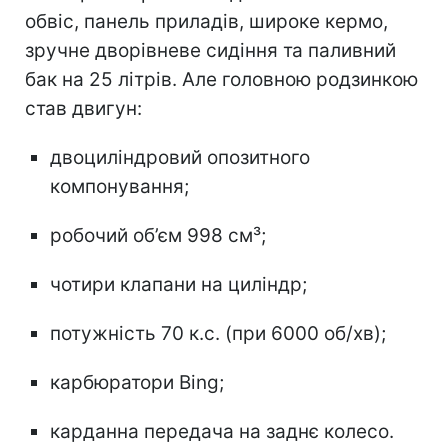
обвіс, панель приладів, широке кермо,
зручне дворівневе сидіння та паливний
бак на 25 літрів. Але головною родзинкою
став двигун:
двоциліндровий опозитного
компонування;
робочий об’єм 998 см³;
чотири клапани на циліндр;
потужність 70 к.с. (при 6000 об/хв);
карбюратори Bing;
карданна передача на заднє колесо.