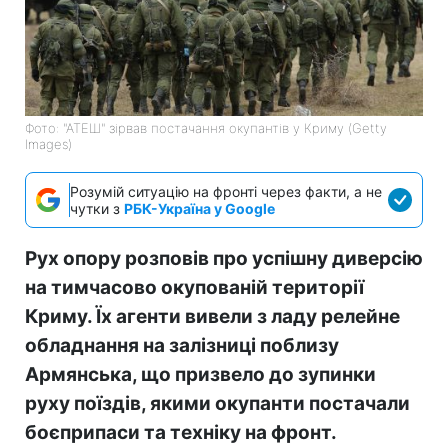
Фото: "АТЕШ" зірвав постачання окупантів у Криму (Getty
Images)
Розумій ситуацію на фронті через факти, а не
чутки з
РБК-Україна у Google
Рух опору розповів про успішну диверсію
на тимчасово окупованій території
Криму. Їх агенти вивели з ладу релейне
обладнання на залізниці поблизу
Армянська, що призвело до зупинки
руху поїздів, якими окупанти постачали
боєприпаси та техніку на фронт.