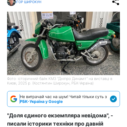
ІГОР ШИРОКУН
Фото: історичний байк КМЗ "Дніпро Динаміт" на виставці в
Києві, 2025 р. (Костянтин Широкун, РБК-Україна)
Не витрачай час на шум! Читай тільки суть з
РБК-Україна у Google
"Доля єдиного екземпляра невідома", -
писали історики техніки про давній