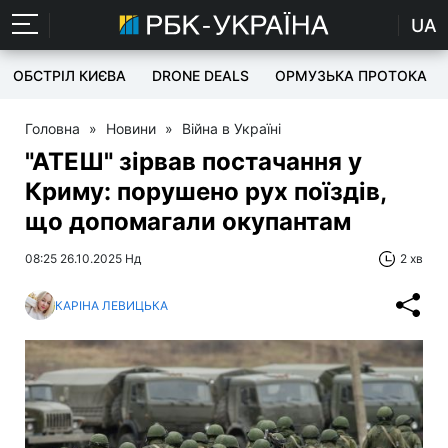
UA
ОБСТРІЛ КИЄВА
DRONE DEALS
ОРМУЗЬКА ПРОТОКА
Головна
»
Новини
»
Війна в Україні
"АТЕШ" зірвав постачання у
Криму: порушено рух поїздів,
що допомагали окупантам
08:25 26.10.2025 Нд
2 хв
КАРІНА ЛЕВИЦЬКА