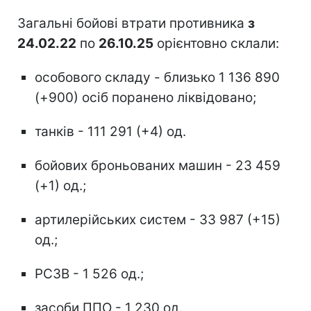
Загальні бойові втрати противника
з
24.02.22
по
26.10.25
орієнтовно склали:
особового складу - близько 1 136 890
(+900) осіб поранено ліквідовано;
танків - 111 291 (+4) од.
бойових броньованих машин - 23 459
(+1) од.;
артилерійських систем - 33 987 (+15)
од.;
РСЗВ - 1 526 од.;
засоби ППО - 1 230 од.