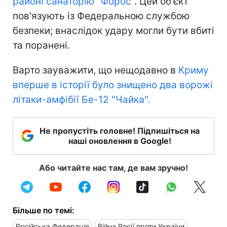
районі санаторію "Форос
". Цей об'єкт
пов'язують із Федеральною службою
безпеки; внаслідок удару могли бути вбиті
та поранені.
Варто зауважити, що нещодавно в
Криму
вперше в історії було знищено два ворожі
літаки-амфібії Бе-12 "Чайка".
Не пропустіть головне! Підпишіться на
наші оновлення в Google!
Або читайте нас там, де вам зручно!
Більше по темі:
Російська Федерація
Війна Росії проти України