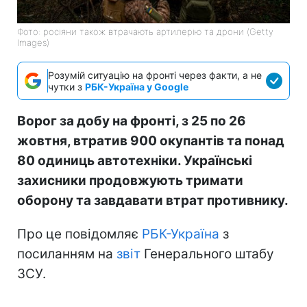
Фото: росіяни також втрачають артилерію та дрони (Getty
Images)
Розумій ситуацію на фронті через факти, а не
чутки з
РБК-Україна у Google
Ворог за добу на фронті, з 25 по 26
жовтня, втратив 900 окупантів та понад
80 одиниць автотехніки. Українські
захисники продовжують тримати
оборону та завдавати втрат противнику.
Про це повідомляє
РБК-Україна
з
посиланням на
звіт
Генерального штабу
ЗСУ.