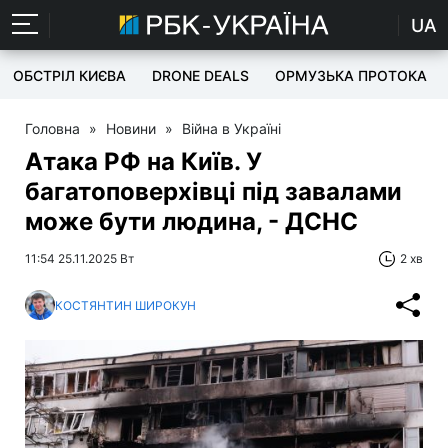
UA
ОБСТРІЛ КИЄВА
DRONE DEALS
ОРМУЗЬКА ПРОТОКА
Головна
»
Новини
»
Війна в Україні
Атака РФ на Київ. У
багатоповерхівці під завалами
може бути людина, - ДСНС
11:54 25.11.2025 Вт
2 хв
КОСТЯНТИН ШИРОКУН