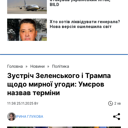
Головна
»
Новини
»
Політика
Зустріч Зеленського і Трампа
щодо мирної угоди: Умєров
назвав терміни
11:36 25.11.2025 Вт
2 хв
ІРИНА ГЛУХОВА