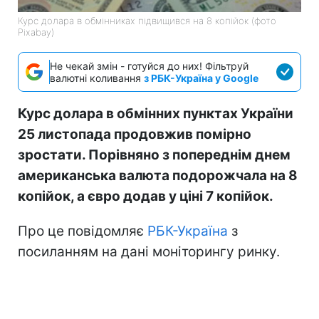
Курс долара в обмінниках підвищився на 8 копійок (фото
Pixabay)
Не чекай змін - готуйся до них! Фільтруй
валютні коливання
з РБК-Україна у Google
Курс долара в обмінних пунктах України
25 листопада продовжив помірно
зростати. Порівняно з попереднім днем
американська валюта подорожчала на 8
копійок, а євро додав у ціні 7 копійок.
Про це повідомляє
РБК-Україна
з
посиланням на дані моніторингу ринку.