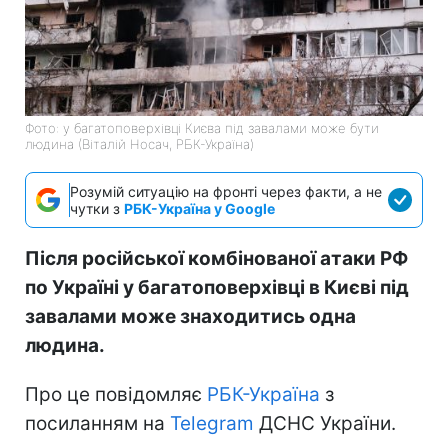
Фото: у багатоповерхівці Києва під завалами може бути
людина (Віталій Носач, РБК-Україна)
Розумій ситуацію на фронті через факти, а не
чутки з
РБК-Україна у Google
Після російської комбінованої атаки РФ
по Україні у багатоповерхівці в Києві під
завалами може знаходитись одна
людина.
Про це повідомляє
РБК-Україна
з
посиланням на
Telegram
ДСНС України.