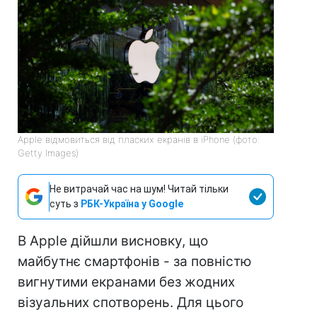
Apple відмовиться від пласких екранів в iPhone (фото:
Getty Images)
Не витрачай час на шум! Читай тільки
суть з
РБК-Україна у Google
В Apple дійшли висновку, що
майбутнє смартфонів - за повністю
вигнутими екранами без жодних
візуальних спотворень. Для цього