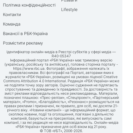
Політика конфіденційності
Lifestyle
Контакти
Команда
Вакансії в РБК-Україна
Розмістити рекламу
Ідентифікатор онлайн-медіа в Реєстрі суб’єктів у сфері медіа —
R40-05347
Інформаційний портал «РБК-Україна» має тримовну версію
(українську, російську та англійську), головна сторінка порталу -
https://www.rbc.ua
. Фотографії, зображення належать їх
правовласникам. Всі фотографії на Порталі, авторами яких є
журналісти «РБК-Україна», розміщені на умовах ліцензії Creative
Commons Attribution 4.0 International. Редакція «РБК-Україна» може
не поділяти точку зору авторів. Оціночні судження не підлягають
спростуванню та доведенню їх правдивості. За достовірність та
зміст реклами відповідальність несе рекламодавець. Матеріали,
позначені плашкою: «Прес-релізи», «Спецпроект», «Партнерський
матеріал», «Promo», «Благодійність», «Резонанс» розміщуються на
правах реклами і призначені, як правило, для осіб, які досягли 21-
річного віку. «Новини компанії» - це інформаційний формат, що
охоплює новини, події та оголошення, пов'язані з діяльністю
компаній, базуються на пресрелізах, які випускають самі
компанії, і за які редакція не несе відповідальність. Онлайн-медіа
«РБК-Україна» призначене для осіб віком від 21 року.
© ТОВ «УБТ», 2006-2026.