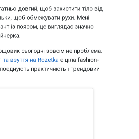
тньо довгий, щоб захистити тіло від
ільки, щоб обмежувати рухи. Мені
ант із поясом, це виглядає значно
айнерка.
дощовик сьогодні зовсім не проблема.
 та взуття на Rozetka
є ціла fashion-
і поєднують практичність і трендовий