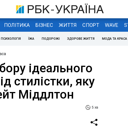
ПОЛІТИКА
БІЗНЕС
ЖИТТЯ
СПОРТ
WAVE
S
ПСИХОЛОГІЯ
ЇЖА
ПОДОРОЖІ
ЗДОРОВЕ ЖИТТЯ
МОДА ТА КРАСА
аса
бору ідеального
д стилістки, яку
йт Міддлтон
5 хв