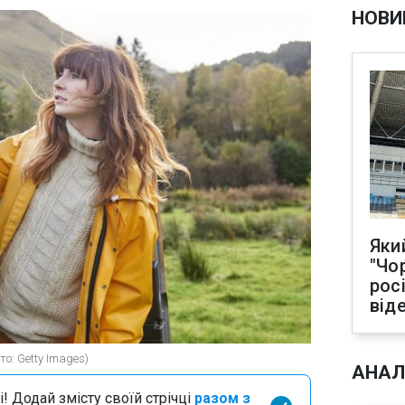
НОВИ
Яки
"Чо
рос
від
о: Getty Images)
АНАЛ
і! Додай змісту своїй стрічці
разом з