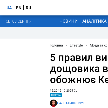
UA
EN
RU
НОВИНИ
АНАЛІТИКА
СБ, 08 СЕРПНЯ
Головна
»
Lifestyle
»
Мода та кр
5 правил ви
дощовика ві
обожнює Ке
15:20 15.10.2025 Ср
ROZETKA
ІВАННА ПАШКЕВИЧ