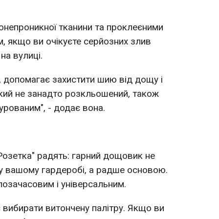
одонепроникної тканини та проклеєними
, якщо ви очікуєте серйозних злив
на вулиці.
, допомагає захистити шию від дощу і
який не занадто розкльошений, також
урованим", - додає вона.
"Розетка" радять: гарний дощовик не
у вашому гардеробі, а радше основою.
позачасовим і універсальним.
вибирати витончену палітру. Якщо ви