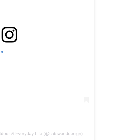
am
door & Everyday Life (@catswooddesign)