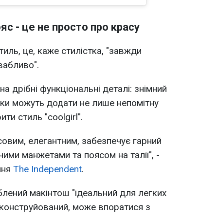
яс - це не просто про красу
тиль, це, каже стилістка, "завжди
вабливо".
на дрібні функціональні деталі: знімний
ки можуть додати не лише непомітну
ти стиль "coolgirl".
совим, елегантним, забезпечує гарний
чими манжетами та поясом на талії", -
ння
The Independent
.
блений макінтош "ідеальний для легких
сконструйований, може впоратися з