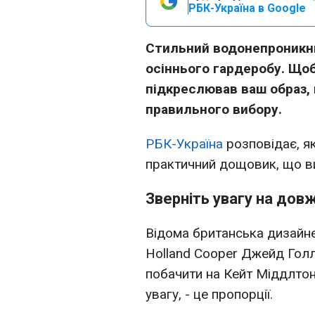
РБК-Україна в Google
Стильний водонепроникни
осіннього гардеробу. Щоб
підкреслював ваш образ,
правильного вибору.
РБК-Україна
розповідає, як
практичний дощовик, що ви
Зверніть увагу на дов
Відома британська дизайн
Holland Cooper Джейд Голл
побачити на Кейт Міддлтон
увагу, - це пропорції.