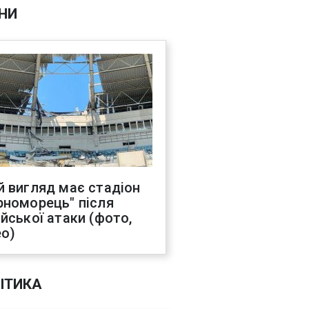
НИ
й вигляд має стадіон
рноморець" після
ійської атаки (фото,
ео)
ІТИКА