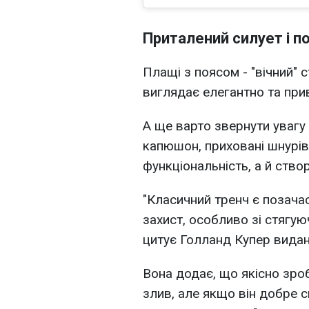
Приталений силует і по
Плащі з поясом - "вічний" с
виглядає елегантно та при
А ще варто звернути увагу 
капюшон, приховані шнурів
функціональність, а й створи
"Класичний тренч є позача
захист, особливо зі стягую
цитує Голланд Купер вида
Вона додає, що якісно зро
злив, але якщо він добре 