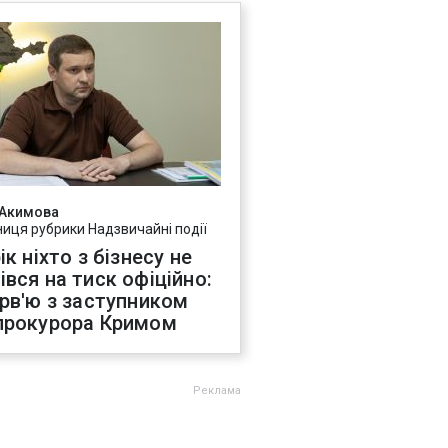
 Акимова
ниця рубрики Надзвичайні події
ік ніхто з бізнесу не
івся на тиск офіційно:
ерв'ю з заступником
прокурора Кримом