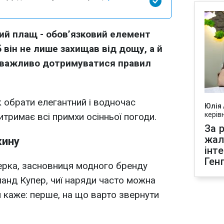
й плащ - обов’язковий елемент
 він не лише захищав від дощу, а й
 важливо дотримуватися правил
 обрати елегантний і водночас
Юлія
керів
тримає всі примхи осінньої погоди.
За р
жал
жину
інт
Ген
ерка, засновниця модного бренду
анд Купер, чиї наряди часто можна
 каже: перше, на що варто звернути