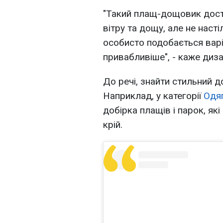
"Такий плащ-дощовик доста
вітру та дощу, але не наст
особисто подобається варі
привабливіше", - каже диз
До речі, знайти стильний 
Наприклад, у категорії
Одяг
добірка плащів і парок, як
крій.