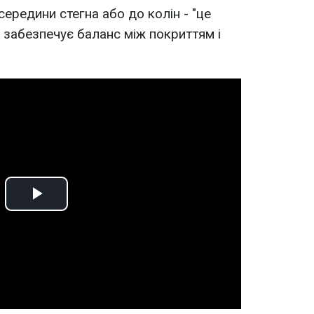
середини стегна або до колін - "це
 забезпечує баланс між покриттям і
Play
Video