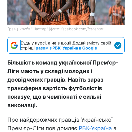
Гравці клубу "Шахтар" (фото: facebook.com/fcshahtar)
Будь у курсі, а не в шоці! Додай змісту своїй
стрічці
разом з РБК-Україна в Google
Більшість команд української Прем’єр-
Ліги мають у складі молодих і
досвідчених гравців. Навіть зараз
трансферна вартість футболістів
показує, що в чемпіонаті є сильні
виконавці.
Про найдорожчих гравців Української
Прем'єр-Ліги повідомляє
РБК-Україна
з