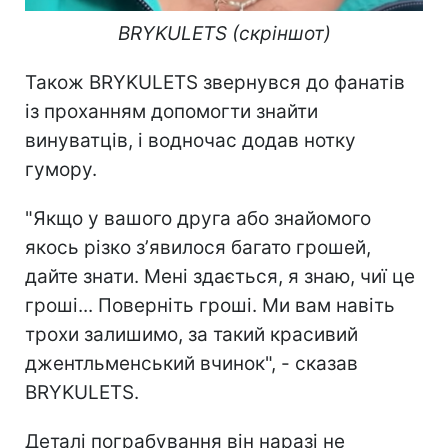
BRYKULETS (скріншот)
Також BRYKULETS звернувся до фанатів
із проханням допомогти знайти
винуватців, і водночас додав нотку
гумору.
"Якщо у вашого друга або знайомого
якось різко зʼявилося багато грошей,
дайте знати. Мені здається, я знаю, чиї це
гроші... Поверніть гроші. Ми вам навіть
трохи залишимо, за такий красивий
джентльменський вчинок", - сказав
BRYKULETS.
Деталі пограбування він наразі не