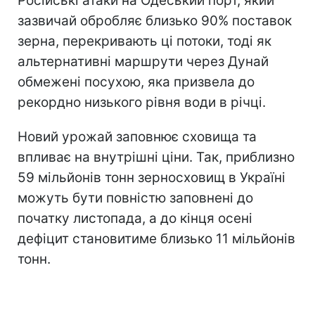
Російські атаки на Одеський порт, який
зазвичай обробляє близько 90% поставок
зерна, перекривають ці потоки, тоді як
альтернативні маршрути через Дунай
обмежені посухою, яка призвела до
рекордно низького рівня води в річці.
Новий урожай заповнює сховища та
впливає на внутрішні ціни. Так, приблизно
59 мільйонів тонн зерносховищ в Україні
можуть бути повністю заповнені до
початку листопада, а до кінця осені
дефіцит становитиме близько 11 мільйонів
тонн.