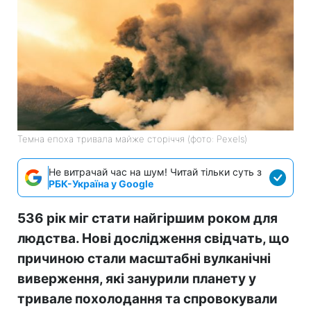
Темна епоха тривала майже сторіччя (фото: Pexels)
Не витрачай час на шум! Читай тільки суть з
РБК-Україна у Google
536 рік міг стати найгіршим роком для
людства. Нові дослідження свідчать, що
причиною стали масштабні вулканічні
виверження, які занурили планету у
тривале похолодання та спровокували