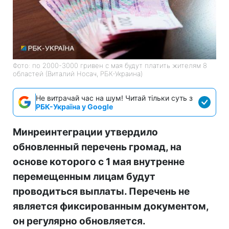
Фото: по 2000-3000 гривен с мая будут платить жителям 8
областей (Виталий Носач, РБК-Украина)
Не витрачай час на шум! Читай тільки суть з
РБК-Україна у Google
Минреинтеграции утвердило
обновленный перечень громад, на
основе которого с 1 мая внутренне
перемещенным лицам будут
проводиться выплаты. Перечень не
является фиксированным документом,
он регулярно обновляется.