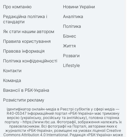
Про компанію
Новини України
Редакційна політика і
Аналітика
стандарти
Політика
Як стати нашим автором
Бізнес
Правила користування
Життя
Правова інформація
Розваги
Політика конфіденційності
Lifestyle
Контакти
Команда
Вакансії в РБК-Україна
Розмістити рекламу
Ідентифікатор онлайн-медіа в Реєстрі суб’єктів у сфері медіа —
R40-05347 Інформаційний портал «РБК-Україна» має тримовну
версію (українську, російську та англійську), головна сторінка
порталу -
https://www.rbc.ua
. Фотографії, зображення належать їх
правовласникам. Всі фотографії на Порталі, авторами яких є
журналісти «РБК-Україна», розміщені на умовах ліцензії Creative
Commons Attribution 4.0 International. Редакція «РБК-Україна» може