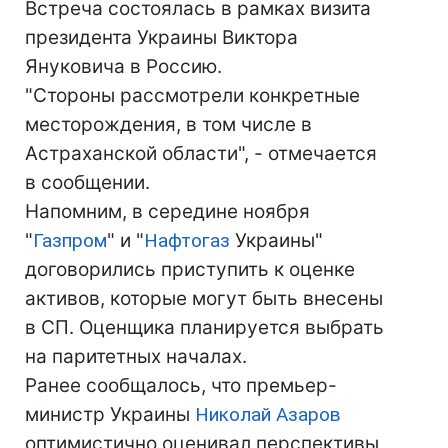
Встреча состоялась в рамках визита
президента Украины Виктора
Януковича в Россию.
"Стороны рассмотрели конкретные
месторождения, в том числе в
Астраханской области", - отмечается
в сообщении.
Напомним, в середине ноября
"
Газпром
" и "
Нафтогаз
Украины"
договорились приступить к оценке
активов, которые могут быть внесены
в СП. Оценщика планируется выбрать
на паритетных началах.
Ранее сообщалось, что премьер-
министр Украины
Николай Азаров
оптимистично оценивал перспективы