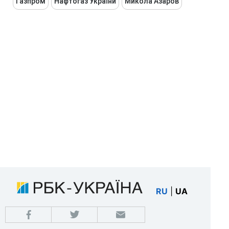
Газпром
Нафтогаз України
Микола Азаров
RU
|
UA