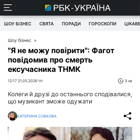
ШОУ БІЗНЕС
СВЯТА
ПОРАДИ
ГОРОСКОПИ
ЦІКАВ
Шоу бізнес
»
"Я не можу повірити": Фагот
повідомив про смерть
ексучасника ТНМК
12:17 21.05.2026 Чт
3 хв
Колеги й друзі до останнього сподівалися,
що музикант зможе одужати
КАТЕРИНА СОБКОВА