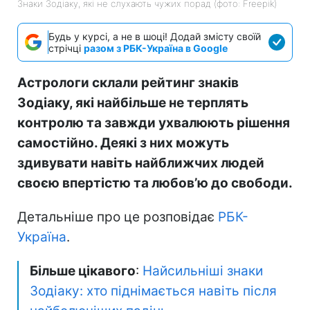
Знаки Зодіаку, які не слухають чужих порад (фото: Freepik)
Будь у курсі, а не в шоці! Додай змісту своїй
стрічці
разом з РБК-Україна в Google
Астрологи склали рейтинг знаків
Зодіаку, які найбільше не терплять
контролю та завжди ухвалюють рішення
самостійно. Деякі з них можуть
здивувати навіть найближчих людей
своєю впертістю та любов’ю до свободи.
Детальніше про це розповідає
РБК-
Україна
.
Більше цікавого
:
Найсильніші знаки
Зодіаку: хто піднімається навіть після