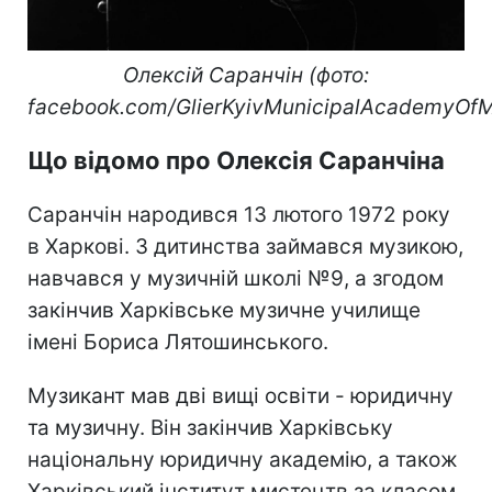
Олексій Саранчін (фото:
facebook.com/GlierKyivMunicipalAcademyOfM
Що відомо про Олексія Саранчіна
Саранчін народився 13 лютого 1972 року
в Харкові. З дитинства займався музикою,
навчався у музичній школі №9, а згодом
закінчив Харківське музичне училище
імені Бориса Лятошинського.
Музикант мав дві вищі освіти - юридичну
та музичну. Він закінчив Харківську
національну юридичну академію, а також
Харківський інститут мистецтв за класом