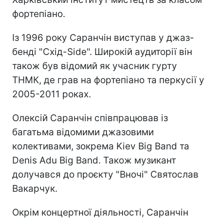
фортепіано.
Із 1996 року Саранчін виступав у джаз-
бенді "Схід-Side". Широкій аудиторії він
також був відомий як учасник гурту
ТНМК, де грав на фортепіано та перкусії у
2005-2011 роках.
Олексій Саранчін співпрацював із
багатьма відомими джазовими
колективами, зокрема Kiev Big Band та
Denis Adu Big Band. Також музикант
долучався до проєкту "Вночі" Святослав
Вакарчук.
Окрім концертної діяльності, Саранчін