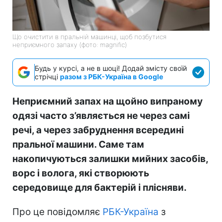
Що очистити в пральній машинці, щоб позбутися
неприємного запаху (фото: magnific)
Будь у курсі, а не в шоці! Додай змісту своїй
стрічці
разом з РБК-Україна в Google
Неприємний запах на щойно випраному
одязі часто з’являється не через самі
речі, а через забруднення всередині
пральної машини. Саме там
накопичуються залишки мийних засобів,
ворс і волога, які створюють
середовище для бактерій і плісняви.
Про це повідомляє
РБК-Україна
з