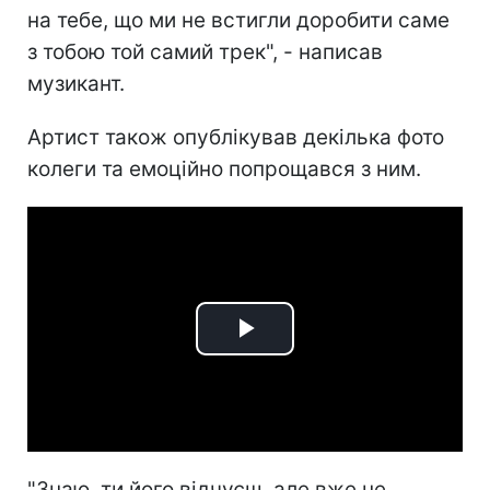
на тебе, що ми не встигли доробити саме
з тобою той самий трек", - написав
музикант.
Артист також опублікував декілька фото
колеги та емоційно попрощався з ним.
Play
Video
"Знаю, ти його відчуєш, але вже не