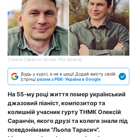
Олексій Саранчін (колаж: РБК-Україна)
Будь у курсі, а не в шоці! Додай змісту своїй
стрічці
разом з РБК-Україна в Google
На 55-му році життя помер український
джазовий піаніст, композитор та
колишній учасник гурту ТНМК Олексій
Саранчін, якого друзі та колеги знали під
псевдонімами "Льопа Тарасич".