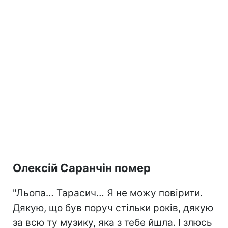
Олексій Саранчін помер
"Льопа… Тарасич… Я не можу повірити.
Дякую, що був поруч стільки років, дякую
за всю ту музику, яка з тебе йшла. І злюсь