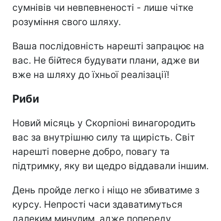
сумнівів чи невпевненості - лише чітке
розуміння свого шляху.
Ваша послідовність нарешті запрацює на
вас. Не бійтеся будувати плани, адже ви
вже на шляху до їхньої реалізації!
Риби
Новий місяць у Скорпіоні винагородить
вас за внутрішню силу та щирість. Світ
нарешті поверне добро, повагу та
підтримку, яку ви щедро віддавали іншим.
День пройде легко і ніщо не збиватиме з
курсу. Непрості часи здаватимуться
далеким минулим, адже попереду