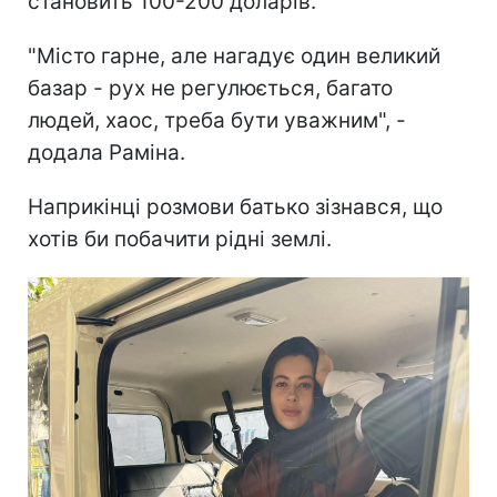
становить 100-200 доларів.
"Місто гарне, але нагадує один великий
базар - рух не регулюється, багато
людей, хаос, треба бути уважним", -
додала Раміна.
Наприкінці розмови батько зізнався, що
хотів би побачити рідні землі.