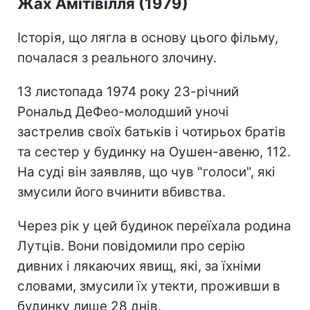
Жах Амітівілля (1979)
Історія, що лягла в основу цього фільму,
почалася з реального злочину.
13 листопада 1974 року 23-річний
Рональд ДеФео-молодший уночі
застрелив своїх батьків і чотирьох братів
та сестер у будинку на Оушен-авеню, 112.
На суді він заявляв, що чув "голоси", які
змусили його вчинити вбивства.
Через рік у цей будинок переїхала родина
Лутців. Вони повідомили про серію
дивних і лякаючих явищ, які, за їхніми
словами, змусили їх утекти, проживши в
будинку лише 28 днів.