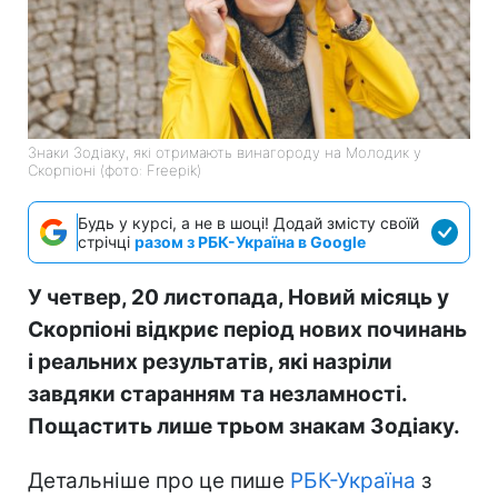
Знаки Зодіаку, які отримають винагороду на Молодик у
Скорпіоні (фото: Freepik)
Будь у курсі, а не в шоці! Додай змісту своїй
стрічці
разом з РБК-Україна в Google
У четвер, 20 листопада, Новий місяць у
Скорпіоні відкриє період нових починань
і реальних результатів, які назріли
завдяки старанням та незламності.
Пощастить лише трьом знакам Зодіаку.
Детальніше про це пише
РБК-Україна
з