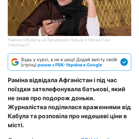
Раміна побувала на батьківщині батька в Афганістані
(скриншот)
Будь у курсі, а не в шоці! Додай змісту своїй
стрічці
разом з РБК-Україна в Google
Раміна відвідала Афганістан і під час
поїздки зателефонувала батькові, який
не знав про подорож доньки.
Журналістка поділилася враженнями від
Кабула та розповіла про недешеві ціни в
місті.