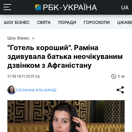
UA
ШОУ БІЗНЕС
СВЯТА
ПОРАДИ
ГОРОСКОПИ
ЦІКАВ
Шоу бізнес
»
"Готель хороший". Раміна
здивувала батька неочікуваним
дзвінком з Афганістану
21:59 19.11.2025 Ср
3 хв
СЮЗАННА АЛЬ МАРІДІ