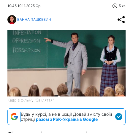
19:45 19.11.2025 Ср
5 хв
ІВАННА ПАШКЕВИЧ
Кадр з фільму "Закляття"
Будь у курсі, а не в шоці! Додай змісту своїй
стрічці
разом з РБК-Україна в Google