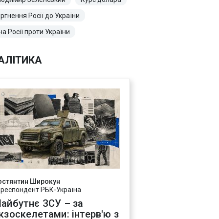
ргнення Росії до України
на Росії проти України
АЛІТИКА
остянтин Широкун
ореспондент РБК-Україна
айбутнє ЗСУ – за
кзоскелетами: інтерв'ю з