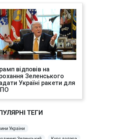
рамп відповів на
рохання Зеленського
адати Україні ракети для
ППО
ПУЛЯРНІ ТЕГИ
ини України
лодимир Зеленський
Курс долара