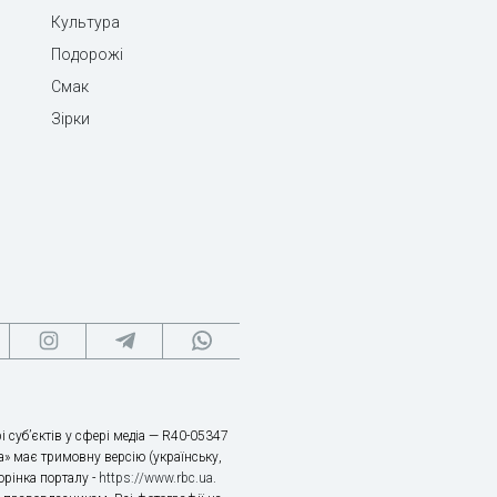
Культура
Подорожі
Смак
Зірки
і суб’єктів у сфері медіа — R40-05347
» має тримовну версію (українську,
торінка порталу -
https://www.rbc.ua
.