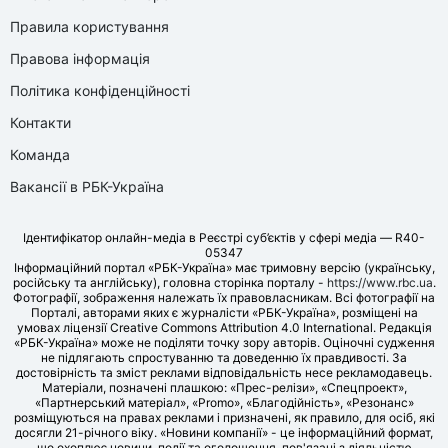
Правила користування
Правова інформація
Політика конфіденційності
Контакти
Команда
Вакансії в РБК-Україна
Ідентифікатор онлайн-медіа в Реєстрі суб’єктів у сфері медіа — R40-
05347
Інформаційний портал «РБК-Україна» має тримовну версію (українську,
російську та англійську), головна сторінка порталу -
https://www.rbc.ua
.
Фотографії, зображення належать їх правовласникам. Всі фотографії на
Порталі, авторами яких є журналісти «РБК-Україна», розміщені на
умовах ліцензії Creative Commons Attribution 4.0 International. Редакція
«РБК-Україна» може не поділяти точку зору авторів. Оціночні судження
не підлягають спростуванню та доведенню їх правдивості. За
достовірність та зміст реклами відповідальність несе рекламодавець.
Матеріали, позначені плашкою: «Прес-релізи», «Спецпроект»,
«Партнерський матеріал», «Promo», «Благодійність», «Резонанс»
розміщуються на правах реклами і призначені, як правило, для осіб, які
досягли 21-річного віку. «Новини компанії» - це інформаційний формат,
що охоплює новини, події та оголошення, пов'язані з діяльністю