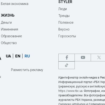
STYLER
Белая экономика
Люди
ЖИЗНЬ
Тренды
Деньги
Полезное
Изменения
Вкусно
Образование
Гороскопы
Общество
UA
EN
RU
Разместить рекламу
ы
Идентификатор онлайн-медиа в Реес
Информационный портал «РБК-Укр
(украинскую, русскую и английскую
https://www.rbc.ua
. Фотографии, и
правообладателям. Все фотографии
журналисты РБК-Украина, размещен
Commons Attribution 4.0 Internatio