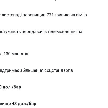
у листопаді перевищив 771 гривню на сім'ю
 потужність передавачів телемовлення на
на 130 млн дол
підтримає збільшення соцстандартів
0 дол./бар
 вище 48 дол./бар