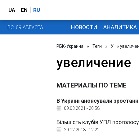
UA
EN
RU
НОВОСТИ
АНАЛИТИКА
ВС, 09 АВГУСТА
РБК-Украина
»
Теги
»
У
» увеличе
увеличение
МАТЕРИАЛЫ ПО ТЕМЕ
В Україні анонсували зростанн
09.03.2021 - 20:58
Більшість клубів УПЛ проголос
20.12.2018 - 12:22