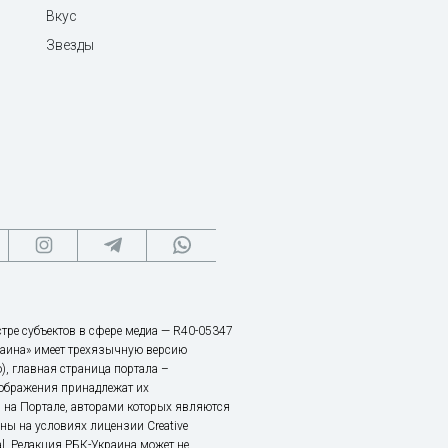
Вкус
Звезды
тре субъектов в сфере медиа — R40-05347
аина» имеет трехязычную версию
), главная страница портала –
зображения принадлежат их
 на Портале, авторами которых являются
ы на условиях лицензии Creative
nal. Редакция РБК-Украина может не