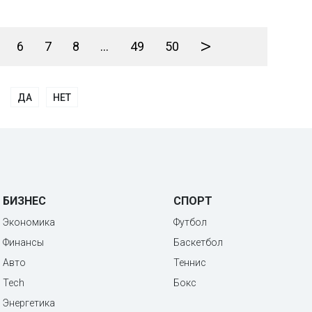
>
6
7
8
...
49
50
ДА
НЕТ
БИЗНЕС
СПОРТ
Экономика
Футбол
Финансы
Баскетбол
Авто
Теннис
Tech
Бокс
Энергетика