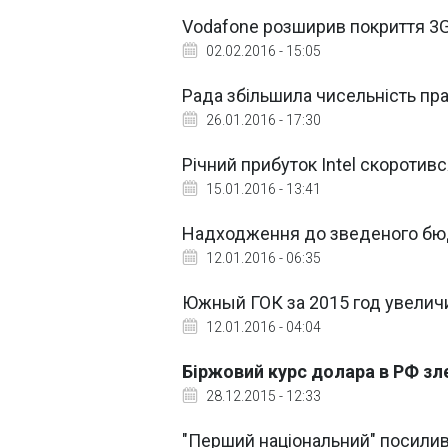
Vodafone розширив покриття 3G 
02.02.2016 - 15:05
Рада збільшила чисельність пра
26.01.2016 - 17:30
Річний прибуток Intel скоротивс
15.01.2016 - 13:41
Надходження до зведеного бюд
12.01.2016 - 06:35
Южный ГОК за 2015 год увелич
12.01.2016 - 04:04
Біржовий курс долара в РФ зле
28.12.2015 - 12:33
"Перший національний" посилив