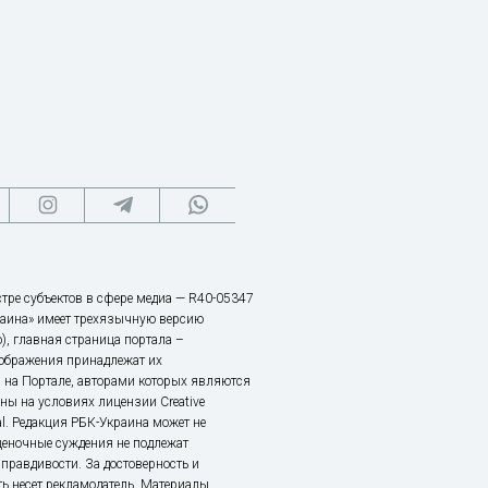
тре субъектов в сфере медиа — R40-05347
аина» имеет трехязычную версию
), главная страница портала –
зображения принадлежат их
 на Портале, авторами которых являются
ы на условиях лицензии Creative
nal. Редакция РБК-Украина может не
ценочные суждения не подлежат
правдивости. За достоверность и
ь несет рекламодатель. Материалы,