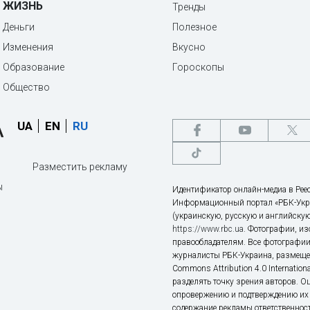
ЖИЗНЬ
Тренды
Деньги
Полезное
Изменения
Вкусно
Образование
Гороскопы
Общество
UA
EN
RU
Разместить рекламу
ы
Идентификатор онлайн-медиа в Реес
Информационный портал «РБК-Укр
(украинскую, русскую и английскую
https://www.rbc.ua
. Фотографии, и
правообладателям. Все фотографии
журналисты РБК-Украина, размещен
Commons Attribution 4.0 Internatio
разделять точку зрения авторов. О
опровержению и подтверждению их 
содержание рекламы ответственност