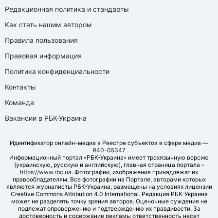
Редакционная политика и стандарты
Как стать нашим автором
Правила пользования
Правовая информация
Политика конфиденциальности
Контакты
Команда
Вакансии в РБК-Украина
Идентификатор онлайн-медиа в Реестре субъектов в сфере медиа —
R40-05347
Информационный портал «РБК-Украина» имеет трехязычную версию
(украинскую, русскую и английскую), главная страница портала –
https://www.rbc.ua
. Фотографии, изображения принадлежат их
правообладателям. Все фотографии на Портале, авторами которых
являются журналисты РБК-Украина, размещены на условиях лицензии
Creative Commons Attribution 4.0 International. Редакция РБК-Украина
может не разделять точку зрения авторов. Оценочные суждения не
подлежат опровержению и подтверждению их правдивости. За
достоверность и содержание рекламы ответственность несет