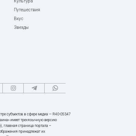
Культура
Путешествия
Вкус
Звезды
тре субъектов в сфере медиа — R40-05347
аина» имеет трехязычную версию
), главная страница портала –
зображения принадлежат их