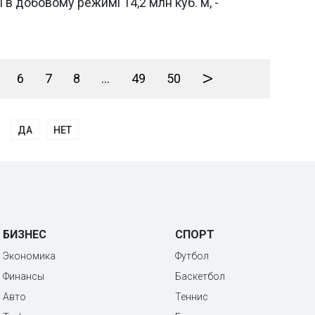
 в добовому режимі 14,2 млн куб. м, -
>
6
7
8
...
49
50
ДА
НЕТ
БИЗНЕС
СПОРТ
Экономика
Футбол
Финансы
Баскетбол
Авто
Теннис