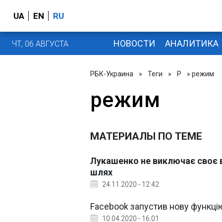
UA
EN
RU
НОВОСТИ
АНАЛИТИКА
ЧТ, 06 АВГУСТА
РБК-Украина
»
Теги
»
Р
» режим
режим
МАТЕРИАЛЫ ПО ТЕМЕ
Лукашенко не виключає своє в
шлях
24.11.2020 - 12:42
Facebook запустив нову функці
10.04.2020 - 16:01