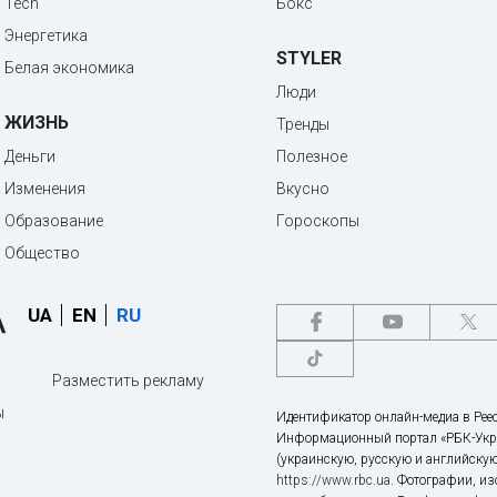
Tech
Бокс
Энергетика
STYLER
Белая экономика
Люди
ЖИЗНЬ
Тренды
Деньги
Полезное
Изменения
Вкусно
Образование
Гороскопы
Общество
UA
EN
RU
Разместить рекламу
ы
Идентификатор онлайн-медиа в Реес
Информационный портал «РБК-Укр
(украинскую, русскую и английскую
https://www.rbc.ua
. Фотографии, и