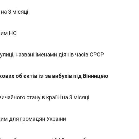
на 3 місяці
жим НС
улиці, названі іменами діячів часів СРСР
ових об'єктів із-за вибухів під Вінницею
айного стану в країні на 3 місяці
ежим для громадян України