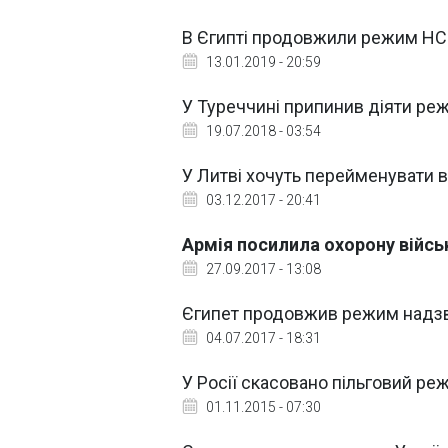
В Єгипті продовжили режим НС 
13.01.2019 - 20:59
У Туреччині припинив діяти ре
19.07.2018 - 03:54
У Литві хочуть перейменувати в
03.12.2017 - 20:41
Армія посилила охорону військ
27.09.2017 - 13:08
Єгипет продовжив режим надзвич
04.07.2017 - 18:31
У Росії скасовано пільговий р
01.11.2015 - 07:30