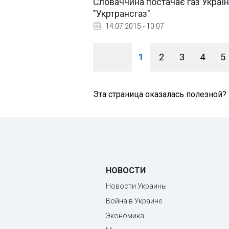
Словаччина постачає газ Україні
"Укртрансгаз"
14.07.2015 - 10:07
1
2
3
4
5
Эта страница оказалась полезной?
НОВОСТИ
Новости Украины
Война в Украине
Экономика