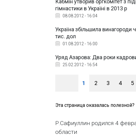
Кабмін утворив оргкомітет з пі
гімнастики в Україні в 2013 р
08.08.2012 - 16:04
Україна збільшила винагороди ч
тис. дол
01.08.2012 - 16:00
Уряд Азарова: Два роки кадров
25.02.2012 - 16:54
1
2
3
4
5
Эта страница оказалась полезной?
Р.Сафиуллин родился 4 февра
области