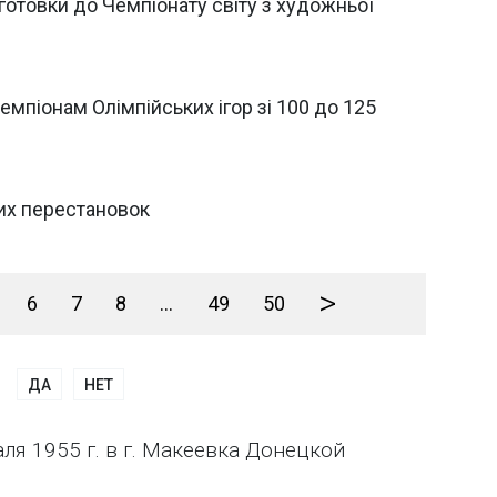
дготовки до Чемпіонату світу з художньої
емпіонам Олімпійських ігор зі 100 до 125
их перестановок
>
6
7
8
...
49
50
ДА
НЕТ
ля 1955 г. в г. Макеевка Донецкой