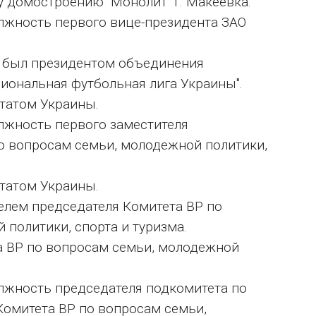
 домостроению "Монолит" г. Макеевка.
олжность первого вице-президента ЗАО
ин был президентом объединения
иональная футбольная лига Украины".
утатом Украины.
олжность первого заместителя
о вопросам семьи, молодежной политики,
утатом Украины.
телем председателя Комитета ВР по
политики, спорта и туризма.
та ВР по вопросам семьи, молодежной
олжность председателя подкомитета по
Комитета ВР по вопросам семьи,