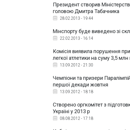
Президент створив Міністерство 
головою Дмитра Табачника
28.02.2013 - 19:44
Мінспорту буде виведено зі скл
22.02.2013 - 16:14
Комісія виявила порушення при о
легкої атлетики на суму 3,5 млн
13.09.2012 - 21:30
Чемпіони та призери Паралімпій
першої декади жовтня
13.09.2012 - 18:18
Створено оргкомітет з підготов
Україні у 2013 р
08.08.2012 - 17:18