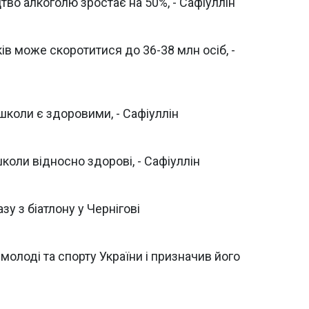
цтво алкоголю зростає на 50%, - Сафіуллін
ів може скоротитися до 36-38 млн осіб, -
 школи є здоровими, - Сафіуллін
коли відносно здорові, - Сафіуллін
у з біатлону у Чернігові
молоді та спорту України і призначив його