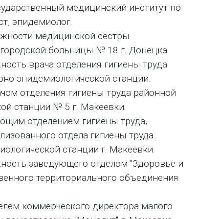
сударственный медицинский институт по
ст, эпидемиолог.
олжности медицинской сестры
 городской больницы № 18 г. Донецка.
жность врача отделения гигиены труда
рно-эпидемиологической станции.
рачом отделения гигиены труда районной
ой станции № 5 г. Макеевки.
ующим отделением гигиены труда,
изованного отдела гигиены труда
иологической станции г. Макеевки.
лжность заведующего отделом "Здоровье и
твенного территориального объединения
телем коммерческого директора малого