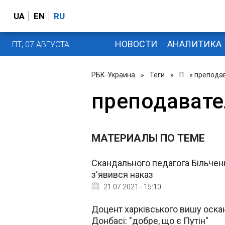
UA
EN
RU
НОВОСТИ
АНАЛИТИКА
ПТ, 07 АВГУСТА
РБК-Украина
»
Теги
»
П
» препода
преподавате
МАТЕРИАЛЫ ПО ТЕМЕ
Скандального педагога Більченк
з'явився наказ
21.07.2021 - 15:10
Доцент харківського вишу оска
Донбасі: "добре, що є Путін"