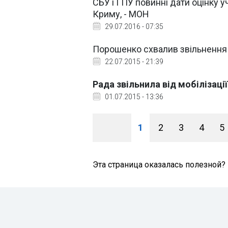
СБУ і ГПУ повинні дати оцінку у
Криму, - МОН
29.07.2016 - 07:35
Порошенко схвалив звільнення в
22.07.2015 - 21:39
Рада звільнила від мобілізації
01.07.2015 - 13:36
1
2
3
4
5
Эта страница оказалась полезной?