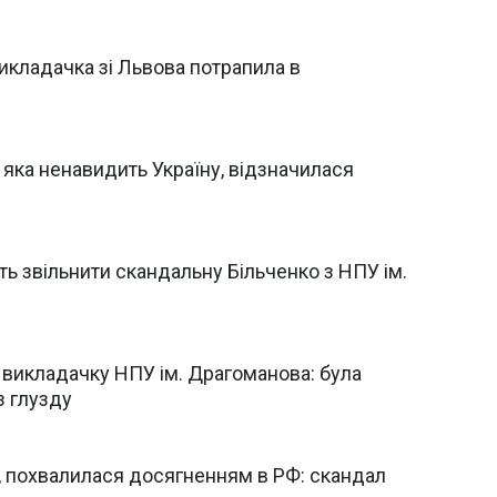
викладачка зі Львова потрапила в
 яка ненавидить Україну, відзначилася
ь звільнити скандальну Більченко з НПУ ім.
 викладачку НПУ ім. Драгоманова: була
з глузду
, похвалилася досягненням в РФ: скандал