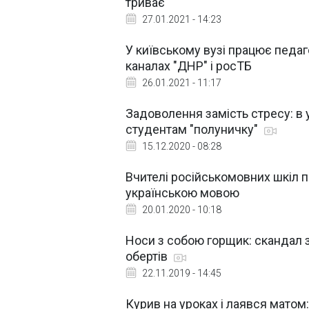
триває
27.01.2021 - 14:23
У київському вузі працює педаг
каналах "ДНР" і росТБ
26.01.2021 - 11:17
Задоволення замість стресу: в 
студентам "полуничку"
15.12.2020 - 08:28
Вчителі російськомовних шкіл 
українською мовою
20.01.2020 - 10:18
Носи з собою горщик: скандал 
обертів
22.11.2019 - 14:45
Курив на уроках і лаявся матом