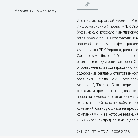
Разместить рекламу
ы
Идентификатор онлайн-медиа в Реес
Информационный портал «РБК-Укр
(украинскую, русскую и английскую
https://www.rbc.ua
. Фотографии, и
правообладателям. Все фотографии
журналисты РБК-Украина, размещен
Commons Attribution 4.0 Internatio
разделять точку зрения авторов. О
опровержению и подтверждению их 
содержание рекламы ответственност
обозначенные плашкой: "Пресс-рели
материал", "Promo", "Благотворител
рекламы и предназначены, как прав
возраста. «Новости компании» – 
охватывающий новости, события и 
компаний, базирующиеся на пресс
компаниями, и за которые редакция
«РБК-Украина» предназначено для ли
© LLC "UBT MEDIA", 2006-2026.