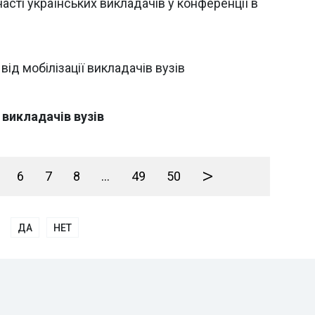
часті українських викладачів у конференції в
ід мобілізації викладачів вузів
 викладачів вузів
>
6
7
8
...
49
50
ДА
НЕТ