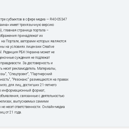
тре субъектов в сфере медиа — R40-05347
аина» имеет трехязычную версию
), главная страница портала –
зображения принадлежат их
 на Портале, авторами которых являются
ы на условиях лицензии Creative
nal. Редакция РБК-Украина может не
ценочные суждения не подлежат
правдивости. За достоверность и
ь несет рекламодатель. Материалы,
зы", "Спецпроект", "Партнерский
ьность", "Резонанс" размещаются на правах
ило, для лиц, достигших 21-летнего
это информационный формат,
объявления, связанные с деятельностью
релизах, выпускаемых самими
 не несет ответственности. Онлайн-медиа
ц от 21 года.