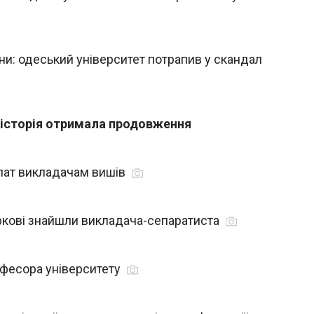
ни: одеський університет потрапив у скандал
 історія отримала продовження
лат викладачам вишів
аркові знайшли викладача-сепаратиста
офесора університету