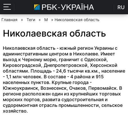
RU
Главная
»
Теги
»
М
» Николаевская область
Николаевская область
Николаевская область - южный регион Украины с
административным центром в Николаеве. Имеет
выход к Черному морю, граничит с Одесской,
Кировоградской, Днепропетровской, Херсонской
областями. Площадь - 24,6 тысячи кв.км., население
- 1,1 млн человек. В составе - 4 района и 915
населенных пунктов. Крупные города -
Южноукраинск, Вознесенск, Очаков, Первомайск. В
регионе расположен один из крупнейших торговых
морских портов, развита судостроительная и
судоремонтная отрасль промышленности, сельское
хозяйство.