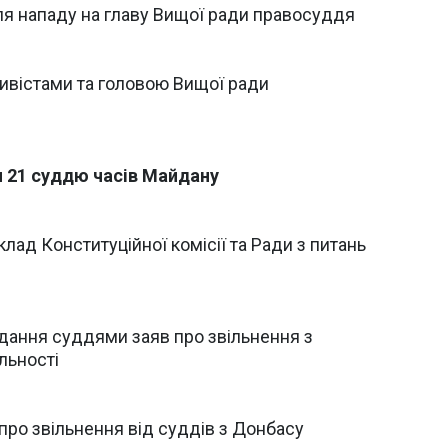
сля нападу на главу Вищої ради правосуддя
тивістами та головою Вищої ради
 21 суддю часів Майдану
лад Конституційної комісії та Ради з питань
одання суддями заяв про звільнення з
льності
про звільнення від суддів з Донбасу