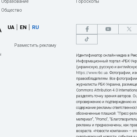
Образование
Гороскопы
Общество
UA
EN
RU
Разместить рекламу
ы
Идентификатор онлайн-медиа в Реес
Информационный портал «РБК-Укр
(украинскую, русскую и английскую
https://www.rbc.ua
. Фотографии, и
правообладателям. Все фотографии
журналисты РБК-Украина, размещен
Commons Attribution 4.0 Internatio
разделять точку зрения авторов. О
опровержению и подтверждению их 
содержание рекламы ответственност
обозначенные плашкой: "Пресс-рели
материал", "Promo", "Благотворител
рекламы и предназначены, как прав
возраста. «Новости компании» – 
охватывающий новости, события и 