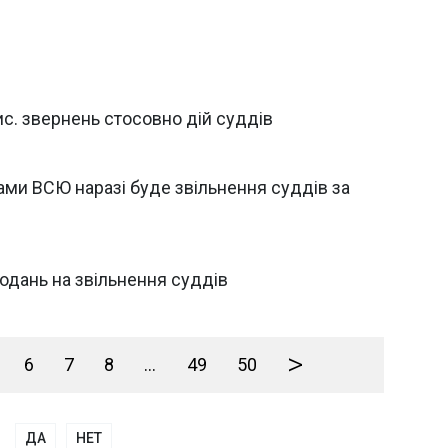
с. звернень стосовно дій суддів
ми ВСЮ наразі буде звільнення суддів за
одань на звільнення суддів
>
6
7
8
...
49
50
ДА
НЕТ