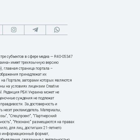
тре субъектов в сфере медиа — R40-05347
аина» имеет трехязычную версию
), главная страница портала –
зображения принадлежат их
 на Портале, авторами которых являются
ы на условиях лицензии Creative
nal. Редакция РБК-Украина может не
ценочные суждения не подлежат
правдивости. За достоверность и
ь несет рекламодатель. Материалы,
зы", "Спецпроект", "Партнерский
ьность", "Резонанс" размещаются на правах
ило, для лиц, достигших 21-летнего
это информационный формат,
объявления, связанные с деятельностью