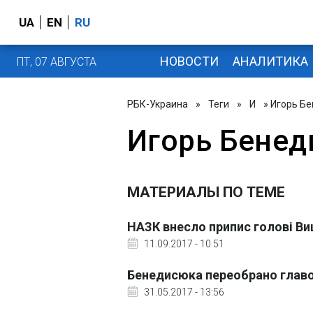
UA
EN
RU
НОВОСТИ
АНАЛИТИКА
ПТ, 07 АВГУСТА
РБК-Украина
»
Теги
»
И
» Игорь Б
Игорь Бене
МАТЕРИАЛЫ ПО ТЕМЕ
НАЗК внесло припис голові В
11.09.2017 - 10:51
Бенедисюка переобрано глав
31.05.2017 - 13:56