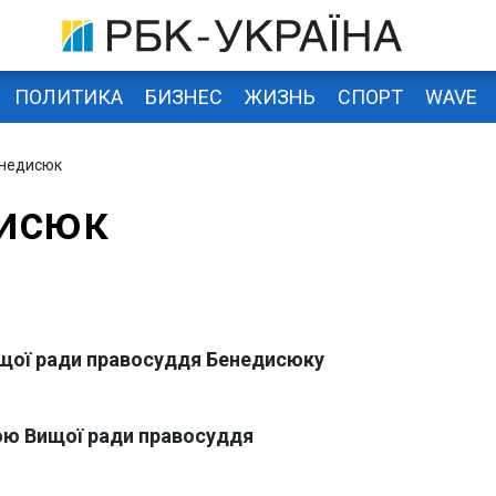
ПОЛИТИКА
БИЗНЕС
ЖИЗНЬ
СПОРТ
WAVE
енедисюк
дисюк
ищої ради правосуддя Бенедисюку
ою Вищої ради правосуддя