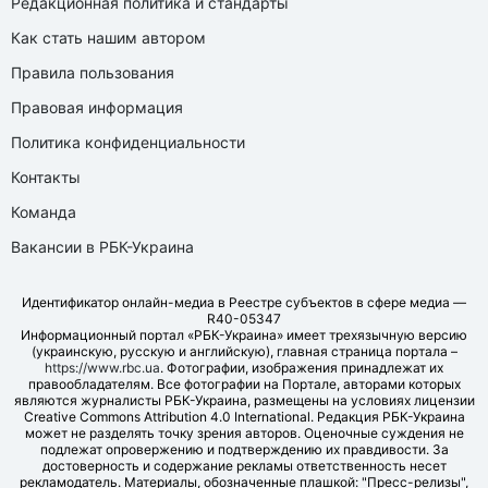
Редакционная политика и стандарты
Как стать нашим автором
Правила пользования
Правовая информация
Политика конфиденциальности
Контакты
Команда
Вакансии в РБК-Украина
Идентификатор онлайн-медиа в Реестре субъектов в сфере медиа —
R40-05347
Информационный портал «РБК-Украина» имеет трехязычную версию
(украинскую, русскую и английскую), главная страница портала –
https://www.rbc.ua
. Фотографии, изображения принадлежат их
правообладателям. Все фотографии на Портале, авторами которых
являются журналисты РБК-Украина, размещены на условиях лицензии
Creative Commons Attribution 4.0 International. Редакция РБК-Украина
может не разделять точку зрения авторов. Оценочные суждения не
подлежат опровержению и подтверждению их правдивости. За
достоверность и содержание рекламы ответственность несет
рекламодатель. Материалы, обозначенные плашкой: "Пресс-релизы",