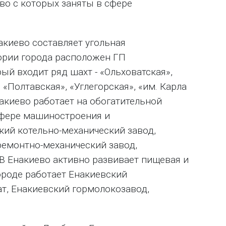
во с которых заняты в сфере
акиево составляет угольная
ории города расположен ГП
ый входит ряд шахт - «Ольховатская»,
 «Полтавская», «Углегорская», «им. Карла
акиево работает на обогатительной
 сфере машиностроения и
кий котельно-механический завод,
ремонтно-механический завод,
 В Енакиево активно развивает пищевая и
ороде работает Енакиевский
т, Енакиевский гормолокозавод,