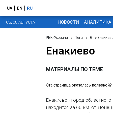
UA
EN
RU
НОВОСТИ
АНАЛИТИКА
СБ, 08 АВГУСТА
РБК-Украина
»
Теги
»
Є
» Енакиев
Енакиево
МАТЕРИАЛЫ ПО ТЕМЕ
Эта страница оказалась полезной?
Енакиево - город областного
находится за 60 км. от Донец