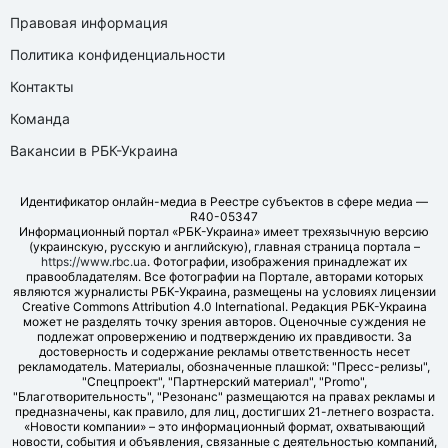
Правовая информация
Политика конфиденциальности
Контакты
Команда
Вакансии в РБК-Украина
Идентификатор онлайн-медиа в Реестре субъектов в сфере медиа —
R40-05347
Информационный портал «РБК-Украина» имеет трехязычную версию
(украинскую, русскую и английскую), главная страница портала –
https://www.rbc.ua
. Фотографии, изображения принадлежат их
правообладателям. Все фотографии на Портале, авторами которых
являются журналисты РБК-Украина, размещены на условиях лицензии
Creative Commons Attribution 4.0 International. Редакция РБК-Украина
может не разделять точку зрения авторов. Оценочные суждения не
подлежат опровержению и подтверждению их правдивости. За
достоверность и содержание рекламы ответственность несет
рекламодатель. Материалы, обозначенные плашкой: "Пресс-релизы",
"Спецпроект", "Партнерский материал", "Promo",
"Благотворительность", "Резонанс" размещаются на правах рекламы и
предназначены, как правило, для лиц, достигших 21-летнего возраста.
«Новости компании» – это информационный формат, охватывающий
новости, события и объявления, связанные с деятельностью компаний,