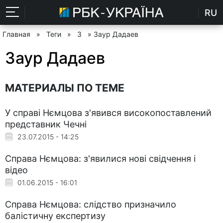
RU
Главная
»
Теги
»
З
» Заур Дадаев
Заур Дадаев
МАТЕРИАЛЫ ПО ТЕМЕ
У справі Нємцова з'явився високопоставлений
представник Чечні
23.07.2015 - 14:25
Справа Нємцова: з'явилися нові свідчення і
відео
01.06.2015 - 16:01
Справа Нємцова: слідство призначило
балістичну експертизу