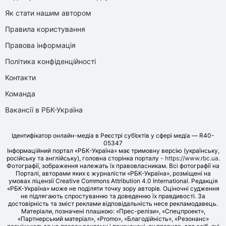
Як стати нашим автором
Правила користування
Правова інформація
Політика конфіденційності
Контакти
Команда
Вакансії в РБК-Україна
Ідентифікатор онлайн-медіа в Реєстрі суб’єктів у сфері медіа — R40-
05347
Інформаційний портал «РБК-Україна» має тримовну версію (українську,
російську та англійську), головна сторінка порталу -
https://www.rbc.ua
.
Фотографії, зображення належать їх правовласникам. Всі фотографії на
Порталі, авторами яких є журналісти «РБК-Україна», розміщені на
умовах ліцензії Creative Commons Attribution 4.0 International. Редакція
«РБК-Україна» може не поділяти точку зору авторів. Оціночні судження
не підлягають спростуванню та доведенню їх правдивості. За
достовірність та зміст реклами відповідальність несе рекламодавець.
Матеріали, позначені плашкою: «Прес-релізи», «Спецпроект»,
«Партнерський матеріал», «Promo», «Благодійність», «Резонанс»