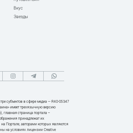
Вкус
Звезды
тре субъектов в сфере медиа — R40-05347
аина» имеет трехязычную версию
), главная страница портала –
зображения принадлежат их
 на Портале, авторами которых являются
ы на условиях лицензии Creative