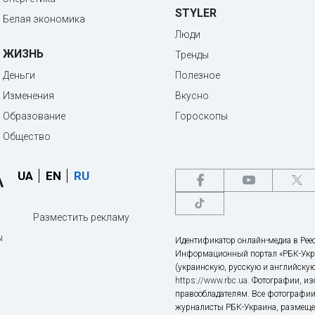
STYLER
Белая экономика
Люди
ЖИЗНЬ
Тренды
Деньги
Полезное
Изменения
Вкусно
Образование
Гороскопы
Общество
UA
EN
RU
Разместить рекламу
ы
Идентификатор онлайн-медиа в Реес
Информационный портал «РБК-Укр
(украинскую, русскую и английскую
https://www.rbc.ua
. Фотографии, и
правообладателям. Все фотографии
журналисты РБК-Украина, размещен