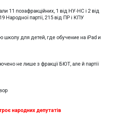
ли 11 позафракційних, 1 від НУ-НС і 2 від
9 Народної партії, 215 від ПР і КПУ
 школу для детей, где обучение на iPad и
чено не лише з фракції БЮТ, але й партії
 вор
 троє народних депутатів