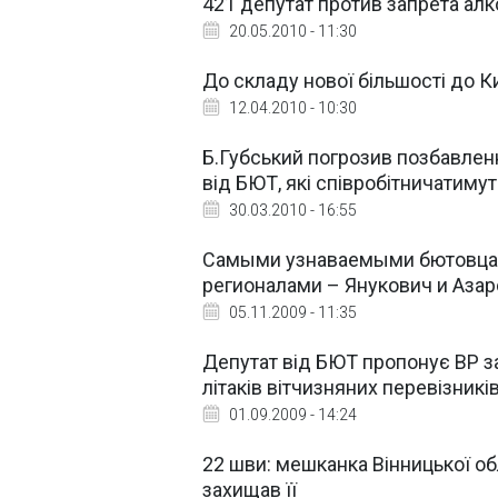
421 депутат против запрета алк
20.05.2010 - 11:30
До складу нової більшості до 
12.04.2010 - 10:30
Б.Губський погрозив позбавлен
від БЮТ, які співробітничатиму
30.03.2010 - 16:55
Самыми узнаваемыми бютовцами
регионалами – Янукович и Азар
05.11.2009 - 11:35
Депутат від БЮТ пропонує ВР з
літаків вітчизняних перевізників
01.09.2009 - 14:24
22 шви: мешканка Вінницької об
захищав її