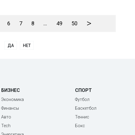
>
6
7
8
...
49
50
ДА
НЕТ
БИЗНЕС
СПОРТ
Экономика
Футбол
Финансы
Баскетбол
Авто
Теннис
Tech
Бокс
Энергетика