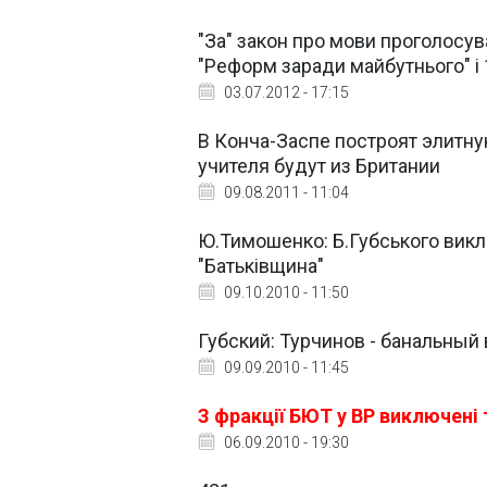
"За" закон про мови проголосува
"Реформ заради майбутнього" і 1
03.07.2012 - 17:15
В Конча-Заспе построят элитную
учителя будут из Британии
09.08.2011 - 11:04
Ю.Тимошенко: Б.Губського виклю
"Батьківщина"
09.10.2010 - 11:50
Губский: Турчинов - банальный
09.09.2010 - 11:45
З фракції БЮТ у ВР виключені
06.09.2010 - 19:30