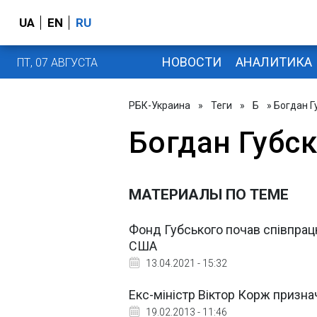
UA
EN
RU
НОВОСТИ
АНАЛИТИКА
ПТ, 07 АВГУСТА
РБК-Украина
»
Теги
»
Б
» Богдан Г
Богдан Губс
МАТЕРИАЛЫ ПО ТЕМЕ
Фонд Губського почав співпрацю
США
13.04.2021 - 15:32
Екс-міністр Віктор Корж призн
19.02.2013 - 11:46