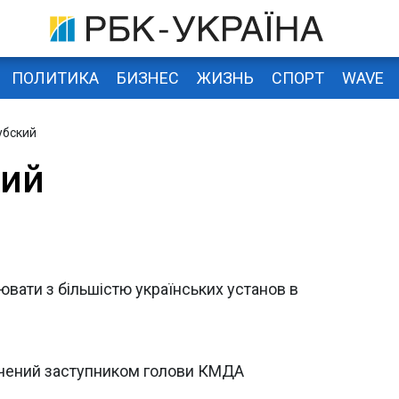
ПОЛИТИКА
БИЗНЕС
ЖИЗНЬ
СПОРТ
WAVE
убский
кий
вати з більшістю українських установ в
ачений заступником голови КМДА