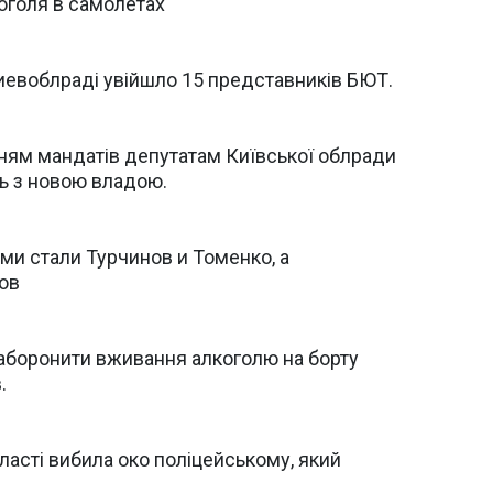
оголя в самолетах
Киевоблраді увійшло 15 представників БЮТ.
ням мандатів депутатам Київської облради
ть з новою владою.
 стали Турчинов и Томенко, а
ов
аборонити вживання алкоголю на борту
.
ласті вибила око поліцейському, який