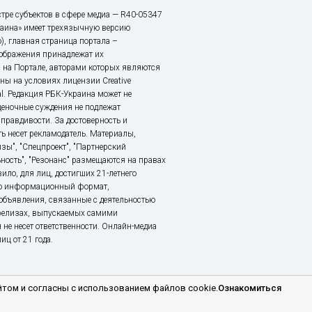
тре субъектов в сфере медиа — R40-05347
аина» имеет трехязычную версию
), главная страница портала –
зображения принадлежат их
 на Портале, авторами которых являются
ы на условиях лицензии Creative
nal. Редакция РБК-Украина может не
ценочные суждения не подлежат
правдивости. За достоверность и
ь несет рекламодатель. Материалы,
зы", "Спецпроект", "Партнерский
ьность", "Резонанс" размещаются на правах
ило, для лиц, достигших 21-летнего
это информационный формат,
объявления, связанные с деятельностью
релизах, выпускаемых самими
 не несет ответственности. Онлайн-медиа
ц от 21 года.
том и согласны с использованием файлов cookie.
Ознакомиться