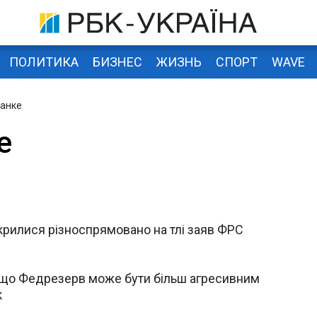
ПОЛИТИКА
БИЗНЕС
ЖИЗНЬ
СПОРТ
WAVE
нанке
е
крилися різноспрямовано на тлі заяв ФРС
, що Федрезерв може бути більш агресивним
к