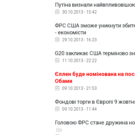
Путіна визнали найвпливовіш
30.10.2013 - 15:42
ФРС США зможе уникнути збитків
- економісти
29.10.2013 - 16:23
G20 закликає США терміново зн
11.10.2013 - 22:22
Єллен буде номінована на пос
Обами
09.10.2013 - 21:53
Фондові торги в Європі 9 жовт
09.10.2013 - 11:44
Головою ФРС стане дружина ноб