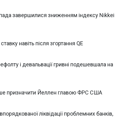
топада завершилися зниженням індексу Nikkei
тавку навіть після згортання QE
 дефолту і девальвації гривні подешевшала на
дше призначити Йеллен главою ФРС США
порядкованої ліквідації проблемних банків,