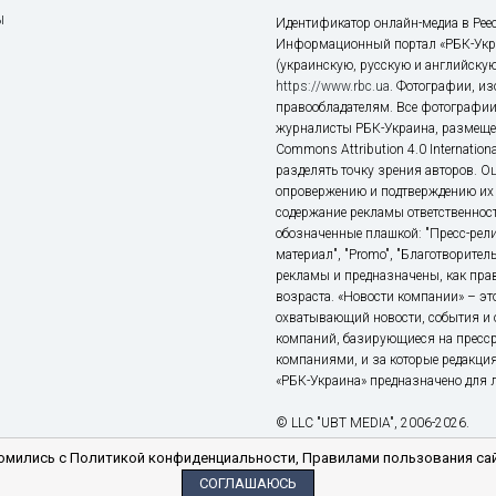
ы
Идентификатор онлайн-медиа в Реес
Информационный портал «РБК-Укр
(украинскую, русскую и английскую
https://www.rbc.ua
. Фотографии, и
правообладателям. Все фотографии
журналисты РБК-Украина, размещен
Commons Attribution 4.0 Internatio
разделять точку зрения авторов. О
опровержению и подтверждению их 
содержание рекламы ответственност
обозначенные плашкой: "Пресс-рели
материал", "Promo", "Благотворител
рекламы и предназначены, как прав
возраста. «Новости компании» – 
охватывающий новости, события и 
компаний, базирующиеся на пресс
компаниями, и за которые редакция
«РБК-Украина» предназначено для ли
© LLC "UBT MEDIA", 2006-2026.
мились с Политикой конфиденциальности, Правилами пользования сай
СОГЛАШАЮСЬ