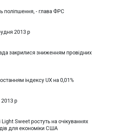
ь поліпшення, - глава ФРС
рудня 2013 р
пада закрилися зниженням провідних
ростанням індексу UX на 0,01%
 2013 р
і Light Sweet ростуть на очікуваннях
дів для економіки США