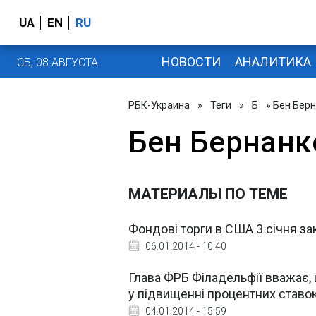
UA
EN
RU
НОВОСТИ
АНАЛИТИКА
СБ, 08 АВГУСТА
РБК-Украина
»
Теги
»
Б
» Бен Бер
Бен Бернанк
МАТЕРИАЛЫ ПО ТЕМЕ
Фондові торги в США 3 січня за
06.01.2014 - 10:40
Глава ФРБ Філадельфії вважає
у підвищенні процентних ставо
04.01.2014 - 15:59