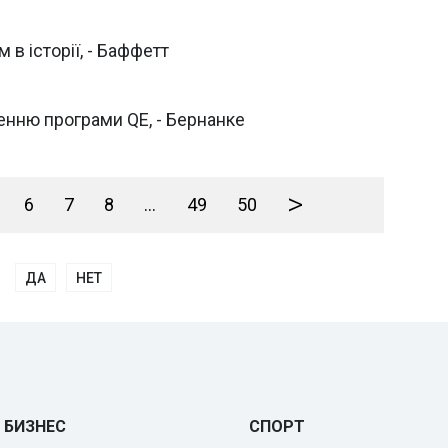
в історії, - Баффетт
нню програми QE, - Бернанке
>
6
7
8
...
49
50
ДА
НЕТ
БИЗНЕС
СПОРТ