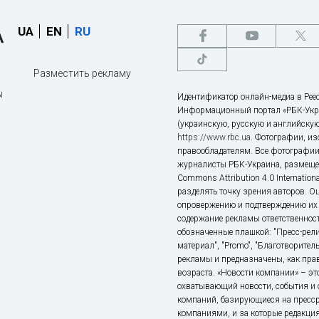
UA
EN
RU
Разместить рекламу
ы
Идентификатор онлайн-медиа в Реес
Информационный портал «РБК-Укр
(украинскую, русскую и английскую
https://www.rbc.ua
. Фотографии, и
правообладателям. Все фотографии
журналисты РБК-Украина, размещен
Commons Attribution 4.0 Internatio
разделять точку зрения авторов. О
опровержению и подтверждению их 
содержание рекламы ответственност
обозначенные плашкой: "Пресс-рели
материал", "Promo", "Благотворител
рекламы и предназначены, как прав
возраста. «Новости компании» – 
охватывающий новости, события и 
компаний, базирующиеся на пресс
компаниями, и за которые редакция