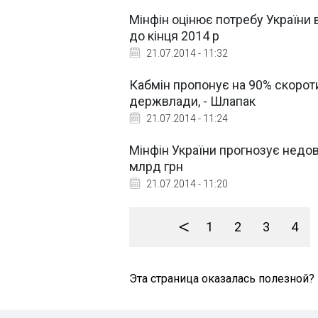
Мінфін оцінює потребу України 
до кінця 2014 р
21.07.2014 - 11:32
Кабмін пропонує на 90% скороти
держвлади, - Шлапак
21.07.2014 - 11:24
Мінфін України прогнозує недо
млрд грн
21.07.2014 - 11:20
<
1
2
3
4
Эта страница оказалась полезной?