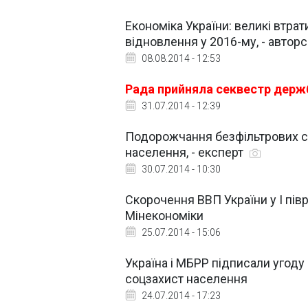
Економіка України: великі втрати
відновлення у 2016-му, - авторс
08.08.2014 - 12:53
Рада прийняла секвестр дер
31.07.2014 - 12:39
Подорожчання безфільтрових с
населення, - експерт
30.07.2014 - 10:30
Скорочення ВВП України у І півр
Мінекономіки
25.07.2014 - 15:06
Україна і МБРР підписали угоду
соцзахист населення
24.07.2014 - 17:23