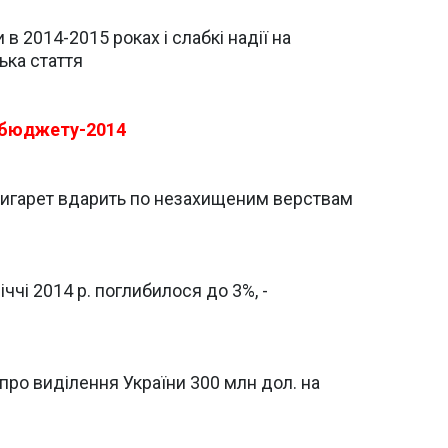
 в 2014-2015 роках і слабкі надії на
ька стаття
жбюджету-2014
игарет вдарить по незахищеним верствам
іччі 2014 р. поглибилося до 3%, -
 про виділення України 300 млн дол. на