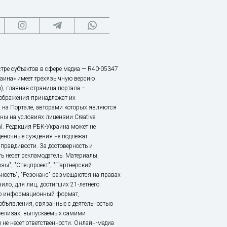
тре субъектов в сфере медиа — R40-05347
аина» имеет трехязычную версию
), главная страница портала –
зображения принадлежат их
 на Портале, авторами которых являются
ы на условиях лицензии Creative
nal. Редакция РБК-Украина может не
ценочные суждения не подлежат
правдивости. За достоверность и
ь несет рекламодатель. Материалы,
зы", "Спецпроект", "Партнерский
ьность", "Резонанс" размещаются на правах
ило, для лиц, достигших 21-летнего
это информационный формат,
объявления, связанные с деятельностью
релизах, выпускаемых самими
 не несет ответственности. Онлайн-медиа