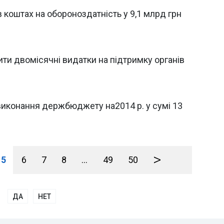
в коштах на обороноздатність у 9,1 млрд грн
ти двомісячні видатки на підтримку органів
виконання держбюджету на2014 р. у сумі 13
>
5
6
7
8
...
49
50
ДА
НЕТ