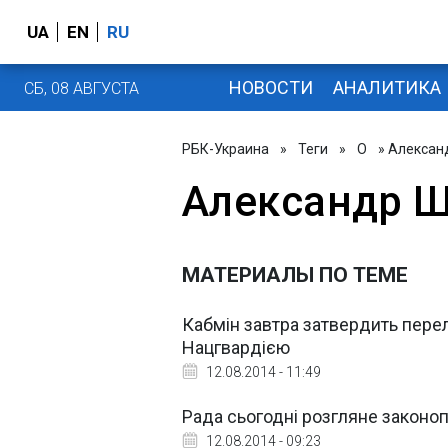
UA
EN
RU
НОВОСТИ
АНАЛИТИКА
СБ, 08 АВГУСТА
РБК-Украина
»
Теги
»
О
» Алексан
Александр 
МАТЕРИАЛЫ ПО ТЕМЕ
Кабмін завтра затвердить перел
Нацгвардією
12.08.2014 - 11:49
Рада сьогодні розгляне законоп
12.08.2014 - 09:23