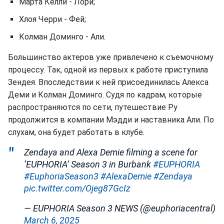
Марта Келли - Лори;
Хлоя Черри - Фей;
Колман Доминго - Али.
Большинство актеров уже привлечено к съемочному
процессу. Так, одной из первых к работе приступила
Зендея. Впоследствии к ней присоединилась Алекса
Деми и Колман Доминго. Судя по кадрам, которые
распространяются по сети, путешествие Ру
продолжится в компании Мэдди и наставника Али. По
слухам, она будет работать в клубе.
Zendaya and Alexa Demie filming a scene for
‘EUPHORIA’ Season 3 in Burbank
#EUPHORIA
#EuphoriaSeason3
#AlexaDemie
#Zendaya
pic.twitter.com/Ojeg87GcIz
— EUPHORIA Season 3 NEWS (@euphoriacentral)
March 6, 2025