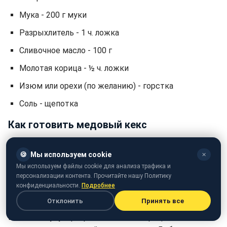
Мука - 200 г муки
Разрыхлитель - 1 ч. ложка
Сливочное масло - 100 г
Молотая корица - ½ ч. ложки
Изюм или орехи (по желанию) - горстка
Соль - щепотка
Как готовить медовый кекс
В миске взбейте яйца с сахаром до пышной и светлой
🍪
Мы используем cookie
✕
массы. Мед нужно растопить и немного охладить, а
Мы используем файлы cookie для анализа трафика и
затем добавить к яйцам. То же самое нужно сделать
персонализации контента. Прочитайте нашу Политику
со сливочным маслом - растопить, немного охладить
конфиденциальности.
Подробнее
и добавить.
Отклонить
Принять все
Всыпьте муку с разрыхлителем и корицей и