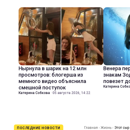
Нырнула в шарик на 12 млн
Венера пе
просмотров: блогерша из
знакам Зо
мемного видео объяснила
повезет д
смешной поступок
Катерина Собк
Катерина Собкова
·
05 августа 2026, 14:22
Главная
›
Жизнь
›
Этот сыр
ПОСЛЕДНИЕ НОВОСТИ