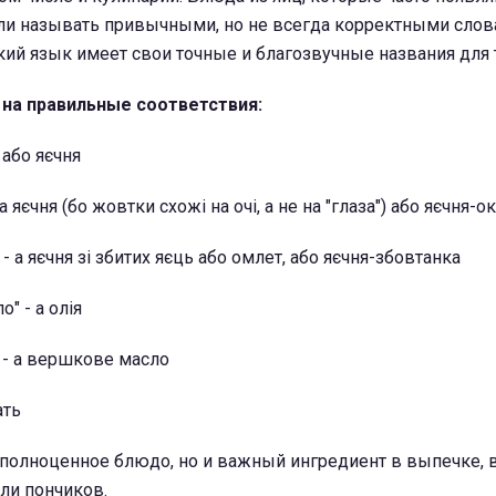
ли называть привычными, но не всегда корректными слов
ий язык имеет свои точные и благозвучные названия для 
на правильные соответствия:
я або яєчня
та яєчня (бо жовтки схожі на очі, а не на "глаза") або яєчня-о
 - а яєчня зі збитих яєць або омлет, або яєчня-збовтанка
о" - а олія
" - а вершкове масло
ать
о полноценное блюдо, но и важный ингредиент в выпечке, в
или пончиков.