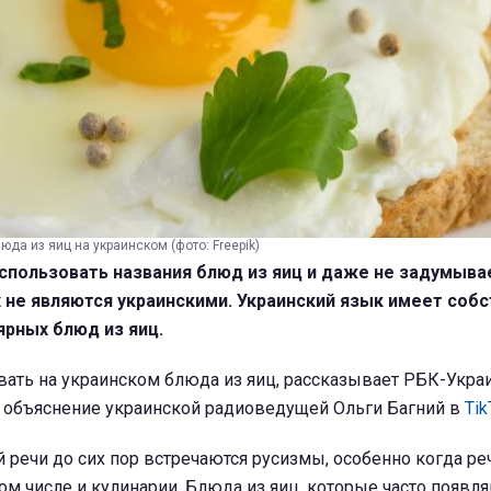
да из яиц на украинском (фото: Freepik)
спользовать названия блюд из яиц и даже не задумыва
 не являются украинскими. Украинский язык имеет соб
ярных блюд из яиц.
ать на украинском блюда из яиц, рассказывает РБК-Украи
на объяснение украинской радиоведущей Ольги Багний в
Tik
речи до сих пор встречаются русизмы, особенно когда реч
ом числе и кулинарии. Блюда из яиц, которые часто появля