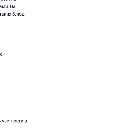
ами. На
таких блюд.
ко
 частности в