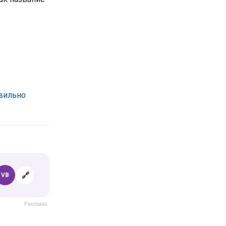
авильно
🔗
VB