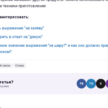
е техники приготовления.
аинтересовать:
ь выражение "на халяву"
рить в ответ на "дякую"
нное значение выражения "на шару?" и как оно должно пр
нском?
й закон
Слова
татья?
FB
TG
X
узьями