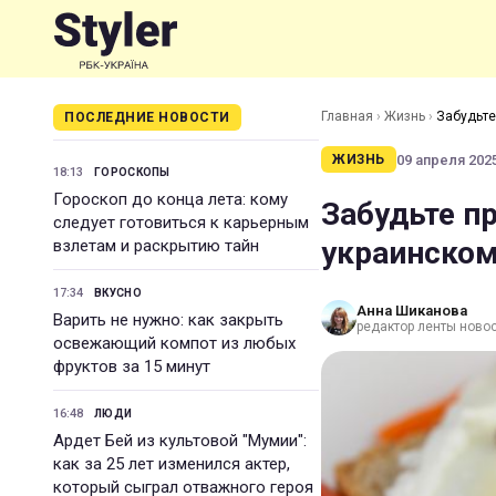
Главная
›
Жизнь
›
Забудьте
ПОСЛЕДНИЕ НОВОСТИ
09 апреля 2025
ЖИЗНЬ
18:13
ГОРОСКОПЫ
Гороскоп до конца лета: кому
Забудьте пр
следует готовиться к карьерным
украинском
взлетам и раскрытию тайн
17:34
ВКУСНО
Анна Шиканова
Варить не нужно: как закрыть
редактор ленты ново
освежающий компот из любых
фруктов за 15 минут
16:48
ЛЮДИ
Ардет Бей из культовой "Мумии":
как за 25 лет изменился актер,
который сыграл отважного героя