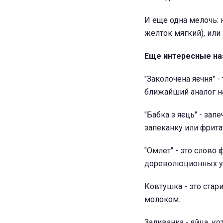
И еще одна мелочь: н
желток мягкий), или 
Еще интересные на
"Заколочена яєчня" 
ближайший аналог на
"Бабка з яєць" - за
запеканку или фрита
"Омлет" - это слово
дореволюционных укр
Ковтушка - это стари
молоком.
Заливанка - яйца, к