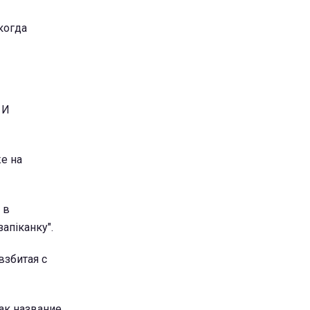
(когда
 И
же на
 в
апіканку".
взбитая с
ак название