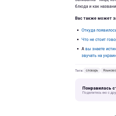
блюда и как названи
Вас также может з
Откуда появилос
Что не стоит гово
А
вы знаете исти
звучать на украи
Теги:
словарь
Языково
Понравилась с
Поделитесь ею с др