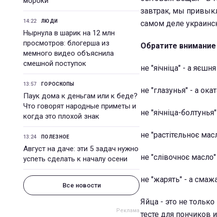
мороки
завтрак, мы привык
14:22
ЛЮДИ
самом деле украинск
Нырнула в шарик на 12 млн
просмотров: блогерша из
Обратите внимание 
мемного видео объяснила
смешной поступок
не "яічніца" - а яєшн
13:57
ГОРОСКОПЫ
не "глазунья" - а ока
Паук дома к деньгам или к беде?
Что говорят народные приметы и
не "яічніца-болтунья"
когда это плохой знак
не "растітєльноє масл
13:24
ПОЛЕЗНОЕ
Август на даче: эти 5 задач нужно
не "слівочноє масло
успеть сделать к началу осени
не "жарять" - а смаж
Все новости
Яйца - это не тольк
тесте для пончиков 