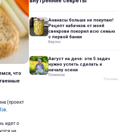
внутренние секреты
Ананасы больше не покупаю!
Рецепт кабачков от моей
свекрови покорил всю семью
с первой банки
Вкусно
Август на даче: эти 5 задач
нужно успеть сделать к
началу осени
емся, что
Полезное
ственные
на (проект
Tok
.
ь идет о
ются на