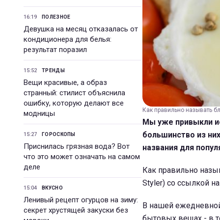
16:19
ПОЛЕЗНОЕ
Девушка на месяц отказалась от
кондиционера для белья:
результат поразил
15:52
ТРЕНДЫ
Вещи красивые, а образ
странный: стилист объяснила
ошибку, которую делают все
Как правильно называть блю
модницы
Мы уже привыкли и
большинство из них
15:27
ГОРОСКОПЫ
Приснилась грязная вода? Вот
названия для попул
что это может означать на самом
деле
Как правильно назыв
Styler) со ссылкой 
15:04
ВКУСНО
Ленивый рецепт огурцов на зиму:
В нашей ежедневной 
секрет хрустящей закуски без
бытовых вещах - в т