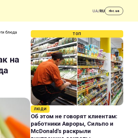
UA
/
RU
rbc.ua
эти блюда
ТОП
ак на
да
ЛЮДИ
Об этом не говорят клиентам:
работники Авроры, Сильпо и
McDonald's раскрыли