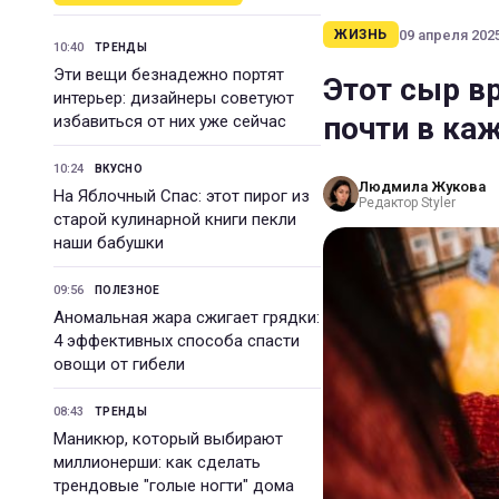
09 апреля 2025
ЖИЗНЬ
10:40
ТРЕНДЫ
Эти вещи безнадежно портят
Этот сыр в
интерьер: дизайнеры советуют
почти в ка
избавиться от них уже сейчас
10:24
ВКУСНО
Людмила Жукова
На Яблочный Спас: этот пирог из
Редактор Styler
старой кулинарной книги пекли
наши бабушки
09:56
ПОЛЕЗНОЕ
Аномальная жара сжигает грядки:
4 эффективных способа спасти
овощи от гибели
08:43
ТРЕНДЫ
Маникюр, который выбирают
миллионерши: как сделать
трендовые "голые ногти" дома