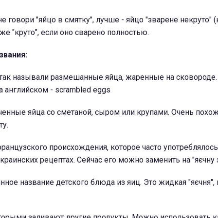
е говори "яйцо в смятку", лучше - яйцо "зварене некруто" 
же "круто", если оно сварено полностью.
звания:
- так называли размешанные яйца, жаренные на сковороде.
 английском - scrambled eggs
печенные яйца со сметаной, сыром или крупами. Очень похо
ту.
 французского происхождения, которое часто употреблялось
аинских рецептах. Сейчас его можно заменить на "яєчну з
нное название детского блюда из яиц. Это жидкая "яєчня", 
оторыми заливают другие продукты. Можно использовать к