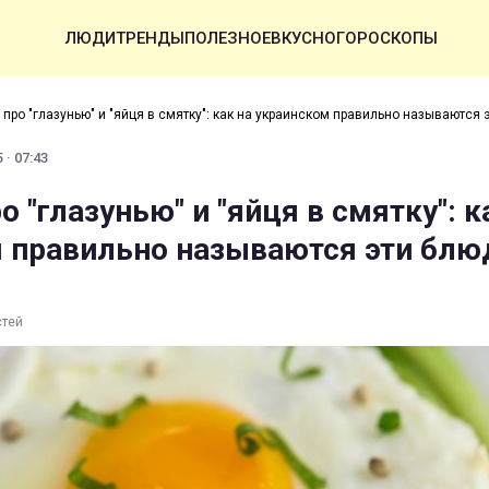
ЛЮДИ
ТРЕНДЫ
ПОЛЕЗНОЕ
ВКУСНО
ГОРОСКОПЫ
 про "глазунью" и "яйця в смятку": как на украинском правильно называются 
 · 07:43
о "глазунью" и "яйця в смятку": к
 правильно называются эти блю
стей