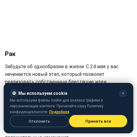
Рак
Забудьте об однообразии в жизни. С 24 мая у вас
начинается новый этап, который позволит
реализовать собственные блестящие идеи.
🍪
Мы используем cookie
✕
Может состояться важный разговор или поступить
Мы используем файлы cookie для анализа трафика и
сообщение, которое заставит вас покинуть зону
персонализации контента. Прочитайте нашу Политику
комфорта. Скажите "да" новому и неожиданному.
конфиденциальности.
Подробнее
Отклонить
Принять все
То, что приближается - к лучшему. Вам не придется
больше страдать, поэтому радостно встречайте