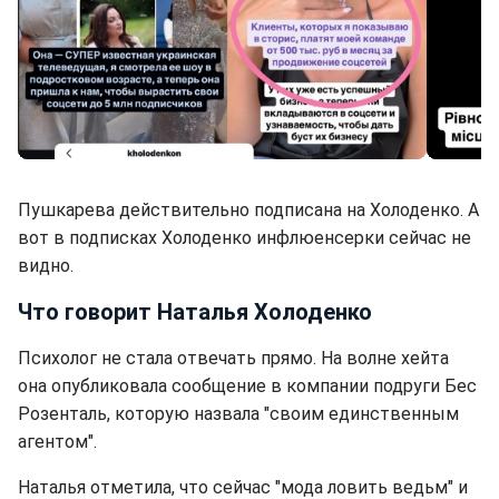
Холоденко начала сотрудничество с россиянкой (фото: instagram.com/ilonachernobai)
Пушкарева действительно подписана на Холоденко. А
вот в подписках Холоденко инфлюенсерки сейчас не
видно.
Что говорит Наталья Холоденко
Психолог не стала отвечать прямо. На волне хейта
она опубликовала сообщение в компании подруги Бес
Розенталь, которую назвала "своим единственным
агентом".
Наталья отметила, что сейчас "мода ловить ведьм" и