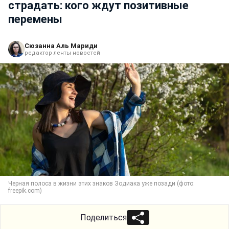
страдать: кого ждут позитивные
перемены
Сюзанна Аль Мариди
редактор ленты новостей
Черная полоса в жизни этих знаков Зодиака уже позади (фото:
freepik.com)
Поделиться