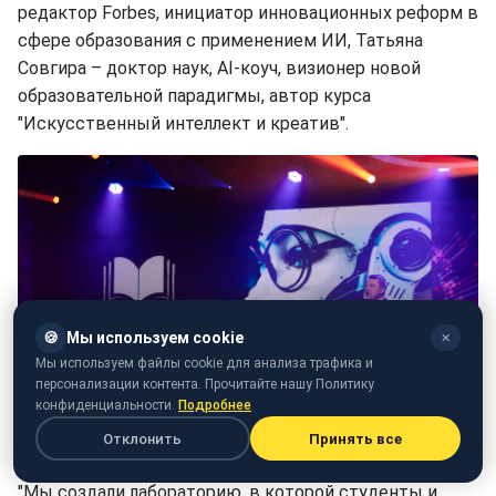
редактор Forbes, инициатор инновационных реформ в
сфере образования с применением ИИ, Татьяна
Совгира – доктор наук, AI-коуч, визионер новой
образовательной парадигмы, автор курса
"Искусственный интеллект и креатив".
🍪
Мы используем cookie
✕
Мы используем файлы cookie для анализа трафика и
персонализации контента. Прочитайте нашу Политику
конфиденциальности.
Подробнее
Отклонить
Принять все
"Мы создали лабораторию, в которой студенты и