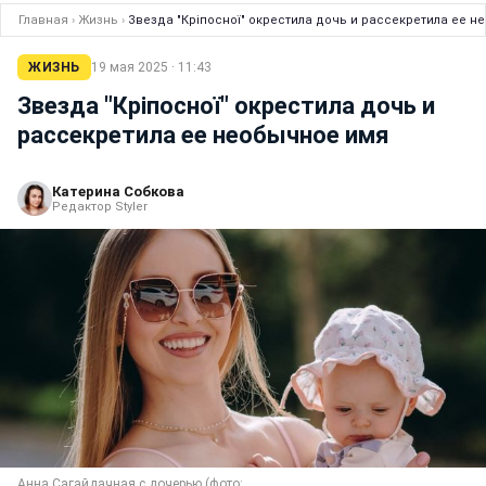
Главная
›
Жизнь
›
Звезда "Кріпосної" окрестила дочь и рассекретила ее 
ЖИЗНЬ
19 мая 2025 · 11:43
Звезда "Кріпосної" окрестила дочь и
рассекретила ее необычное имя
Катерина Собкова
Редактор Styler
Анна Сагайдачная с дочерью (фото: