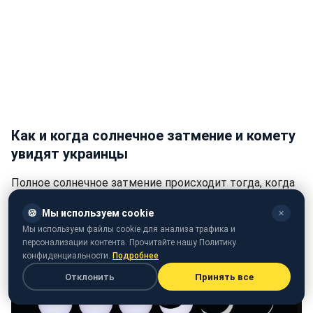
Как и когда солнечное затмение и комету
увидят украинцы
Полное солнечное затмение происходит тогда, когда
Луна проходит между Солнцем и Землей и ненадолго
🍪
Мы используем cookie
✕
закрывает весь диск светила.
Мы используем файлы cookie для анализа трафика и
персонализации контента. Прочитайте нашу Политику
В этот момент видна тонкая, почти белая внешняя
конфиденциальности.
Подробнее
атмосфера Солнца, которая называется короной.
Отклонить
Принять все