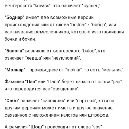
венгерского "kovács", что означает "кузнец".
"Боднар"
имеет две возможные версии
происхождения: или от слова "bodnár" - "бобер", или
как название ремесленников, которые изготавливали
бочки и бочки.
"Балога"
возникло от венгерского "balog", что
означает "левша" или "неуклюжий".
"Молнар"
- производное от "molnár", то есть "мельник".
Фамилия
"Пап"
или "Папп" берет начало от слова "pap",
что переводится как "священник".
"Сабо"
означает "сапожник" или "портной", хотя по
другим версиям может иметь и другое значение,
связанное с наложением налогов или штрафов.
А фамилия
"Шош"
происходит от слова "sós" -