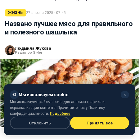
ЖИЗНЬ
27 апреля 2025 · 07:45
Названо лучшее мясо для правильного
и полезного шашлыка
Людмила Жукова
Редактор Styler
🍪
Мы используем cookie
✕
Мы используем файлы cookie для анализа трафика и
персонализации контента. Прочитайте нашу Политику
конфиденциальности.
Подробнее
Отклонить
Принять все
Фото: Какой шашлык самый полезный (pixabay)