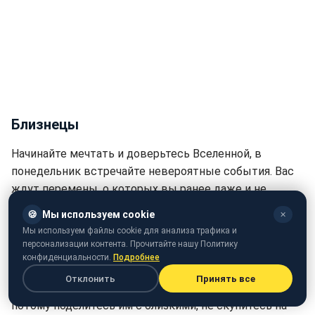
Близнецы
Начинайте мечтать и доверьтесь Вселенной, в
понедельник встречайте невероятные события. Вас
ждут перемены, о которых вы ранее даже и не
думали. Заряжайтесь позитивом, его будет очень
🍪
Мы используем cookie
✕
много.
Мы используем файлы cookie для анализа трафика и
персонализации контента. Прочитайте нашу Политику
Карты Таро сулят вам редкую возможность. Важно
конфиденциальности.
Подробнее
лишь помнить о том, что люди, которые вас
Отклонить
Принять все
окружают, тоже заслуживают счастья и радости. А
потому поделитесь им с близкими, не скупитесь на