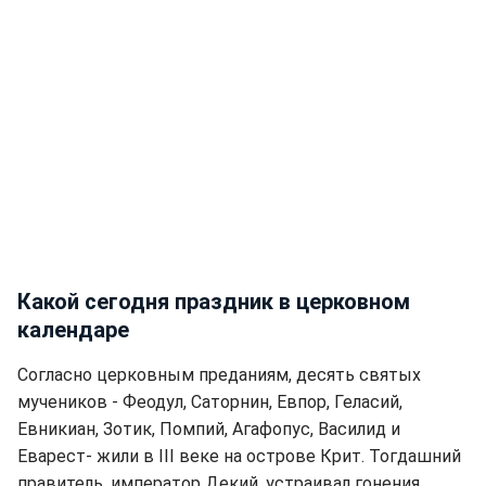
Какой сегодня праздник в церковном
календаре
Согласно церковным преданиям, десять святых
мучеников - Феодул, Саторнин, Евпор, Геласий,
Евникиан, Зотик, Помпий, Агафопус, Василид и
Еварест- жили в III веке на острове Крит. Тогдашний
правитель, император Декий, устраивал гонения