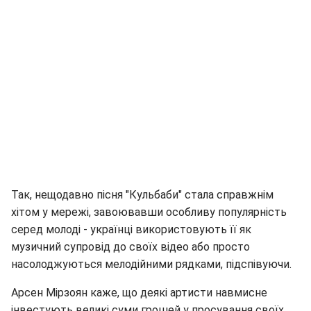
Так, нещодавно пісня "Кульбаби" стала справжнім
хітом у мережі, завоювавши особливу популярність
серед молоді - українці використовують її як
музичний супровід до своїх відео або просто
насолоджуються мелодійними рядками, підспівуючи.
Арсен Мірзоян каже, що деякі артисти навмисне
інвестують великі суми грошей у просування своїх