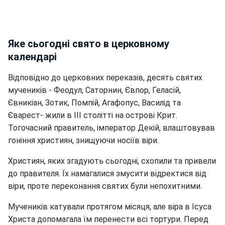
Яке сьогодні свято в церковному
календарі
Відповідно до церковних переказів, десять святих
мучеників - Феодул, Саторнин, Євпор, Геласій,
Євникіан, Зотик, Помпій, Агафопус, Василід та
Єварест- жили в III столітті на острові Крит.
Тогочасний правитель, імператор Декій, влаштовував
гоніння християн, знищуючи носіїв віри.
Християн, яких згадують сьогодні, схопили та привели
до правителя. Їх намагалися змусити відректися від
віри, проте переконання святих були непохитними.
Мучеників катували протягом місяця, але віра в Ісуса
Христа допомагала їм перенести всі тортури. Перед