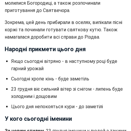
молилися Богородиці, а також розпочинали
приготування до Святвечора.
Зокрема, цей день прибирали в оселях, випікали пісні
коржі та починали готувати святкову кутю. Також
намагалася доробити всі справи до Різдва.
Народні прикмети цього дня
Якщо сьогодні вітряно - в наступному році буде
гарний урожай
Сьогодні хропе кінь - буде заметіль
23 грудня віє сильний вітер зі снігом - липень буде
холодним і дощовим
Цього дня непокояться кури - до заметілі
У кого сьогодні іменини
За новим стилем
, 23 грудня іменини у людей з такими