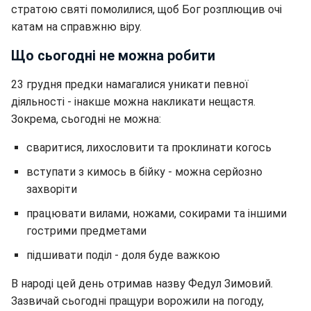
стратою святі помолилися, щоб Бог розплющив очі
катам на справжню віру.
Що сьогодні не можна робити
23 грудня предки намагалися уникати певної
діяльності - інакше можна накликати нещастя.
Зокрема, сьогодні не можна:
сваритися, лихословити та проклинати когось
вступати з кимось в бійку - можна серйозно
захворіти
працювати вилами, ножами, сокирами та іншими
гострими предметами
підшивати поділ - доля буде важкою
В народі цей день отримав назву Федул Зимовий.
Зазвичай сьогодні пращури ворожили на погоду,