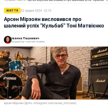
Головна
›
Життя
›
Арсен Мірзоян висловився про шалений успіх "Кульбаб" Т
ЖИТТЯ
22 грудня 2024 · 22:10
Арсен Мірзоян висловився про
шалений успіх "Кульбаб" Тоні Матвієнко
Іванна Пашкевич
редактор стрічки новин
Арсен Мірзоян (фото: instagram.com/arsen_mirzoian)