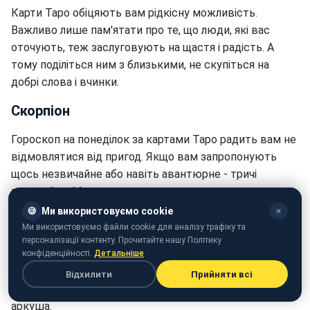
Карти Таро обіцяють вам рідкісну можливість.
Важливо лише пам'ятати про те, що люди, які вас
оточують, теж заслуговують на щастя і радість. А
тому поділіться ним з близькими, не скупіться на
добрі слова і вчинки.
Скорпіон
Гороскоп на понеділок за картами Таро радить вам не
відмовлятися від пригод. Якщо вам запропонують
щось незвичайне або навіть авантюрне - тричі
подумайте. Можливо, вам час починати нове життя, а
тому варто зважитися.
🍪
Ми використовуємо cookie
✕
Ми використовуємо файли cookie для аналізу трафіку та
Не бійтеся помилитися. Судячи з усього, всі цілі, які
персоналізації контенту. Прочитайте нашу Політику
вам було потрібно досягти, але вони так і не
конфіденційності.
Детальніше
реалізувалися, втратили свою актуальність. А тому
Відхилити
Прийняти всі
час планувати щось нове, почніть усе з чистого
аркуша.