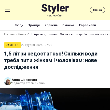
rbc.ua
Люди
Тренди
Корисне
Смачно
Гороскопи
Головна
›
Життя
›
1,5 літри недостатньо! Скільки води треба пити жінкам і 
ЖИТТЯ
23 грудня 2024 · 07:00
1,5 літри недостатньо! Скільки води
треба пити жінкам і чоловікам: нове
дослідження
Анна Шиканова
редактор стрічки новин