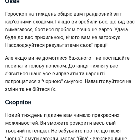
Овен
Гороскоп на тиждень обіцяє вам грандіозний зліт
кар'єрними сходами. І якщо ви зробили все, що від вас
вимагалося, боятися проблем точно не варто. Удача
буде до вас прихильною, нічого вам не загрожує.
Насолоджуйтеся результатами своєї праці!
Але якщо ви не домоглися бажаного - не поспішайте
посипати голову попелом. До кінця тижня у вас
з'явиться шанс усе виправити та нарешті
попрощатися з "чорною" смугою. Налаштовуйтеся на
зміни та не бійтеся їх.
Скорпіон
Новий тиждень підкине вам чимало прекрасних
можливостей. Ви зможете розкрити весь свій
творчий потенціал. Не забувайте про те, що після
"чорної" смуги завжди настає "біла" - важливо лише