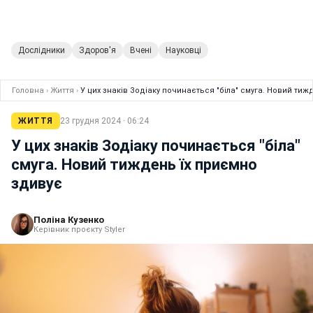
Дослідники
Здоров'я
Вчені
Науковці
Головна
›
Життя
›
У цих знаків Зодіаку починається "біла" смуга. Новий тиж
ЖИТТЯ
23 грудня 2024 · 06:24
У цих знаків Зодіаку починається "біла"
смуга. Новий тиждень їх приємно
здивує
Поліна Кузенко
Керівник проєкту Styler