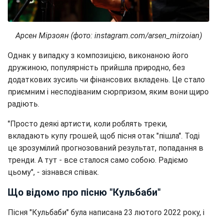
Арсен Мірзоян (фото: instagram.com/arsen_mirzoian)
Однак у випадку з композицією, виконаною його
дружиною, популярність прийшла природно, без
додаткових зусиль чи фінансових вкладень. Це стало
приємним і несподіваним сюрпризом, яким вони щиро
радіють.
"Просто деякі артисти, коли роблять треки,
вкладають купу грошей, щоб пісня отак "пішла". Тоді
це зрозумілий прогнозований результат, попадання в
тренди. А тут - все сталося само собою. Радіємо
цьому", - зізнався співак.
Що відомо про пісню "Кульбаби"
Пісня "Кульбаби" була написана 23 лютого 2022 року, і