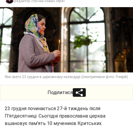
редактор стрічки новин Styler
Яке свято 23 грудня в церковному календарі (ілюстративне фото: Freepik)
Поділитися
23 грудня починається 27-й тиждень після
П'ятдесятниці. Сьогодні православна церква
вшановує пам'ять 10 мучеників Критських.