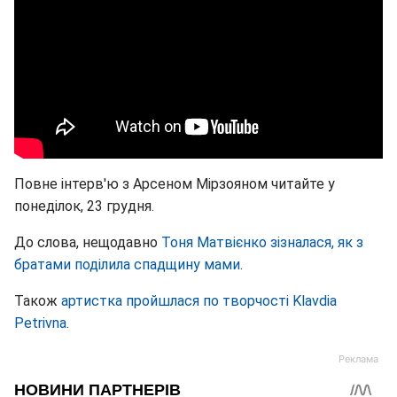
Повне інтерв'ю з Арсеном Мірзояном читайте у
понеділок, 23 грудня.
До слова, нещодавно
Тоня Матвієнко зізналася, як з
братами поділила спадщину мами
.
Також
артистка пройшлася по творчості Klavdia
Petrivna
.