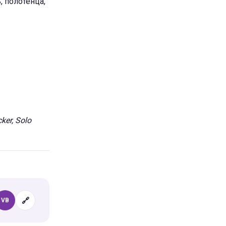
, полотенца,
er, Solo
🔗
VB