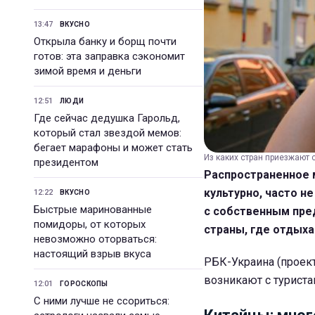
13:47
ВКУСНО
Открыла банку и борщ почти
готов: эта заправка сэкономит
зимой время и деньги
12:51
ЛЮДИ
Где сейчас дедушка Гарольд,
который стал звездой мемов:
бегает марафоны и может стать
Из каких стран приезжают 
президентом
Распространенное м
культурно, часто н
12:22
ВКУСНО
Быстрые маринованные
с собственным пре
помидоры, от которых
страны, где отдыха
невозможно оторваться:
настоящий взрыв вкуса
РБК-Украина (проект
возникают с туриста
12:01
ГОРОСКОПЫ
С ними лучше не ссориться: