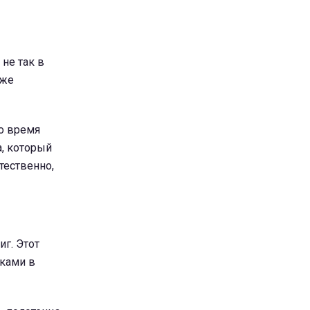
не так в
аже
о время
а, который
стественно,
г. Этот
аками в