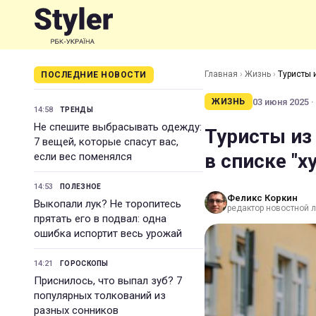
Главная
›
Жизнь
›
Туристы и
ПОСЛЕДНИЕ НОВОСТИ
03 июня 2025 ·
ЖИЗНЬ
14:58
ТРЕНДЫ
Не спешите выбрасывать одежду:
Туристы из
7 вещей, которые спасут вас,
в списке "х
если вес поменялся
14:53
ПОЛЕЗНОЕ
Феликс Коркин
Выкопали лук? Не торопитесь
редактор новостной 
прятать его в подвал: одна
ошибка испортит весь урожай
14:21
ГОРОСКОПЫ
Приснилось, что выпал зуб? 7
популярных толкований из
разных сонников