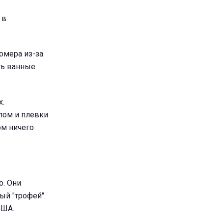
 в
омера из-за
ть ванные
х.
лом и плевки
ом ничего
о. Они
ый "трофей".
США.