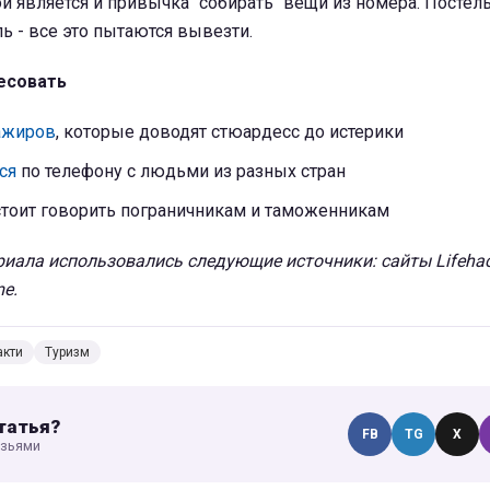
 является и привычка "собирать" вещи из номера. Постель
ь - все это пытаются вывезти.
есовать
ажиров
, которые доводят стюардесс до истерики
ся
по телефону с людьми из разных стран
стоит говорить пограничникам и таможенникам
иала использовались следующие источники: сайты Lifehack
me.
акти
Туризм
татья?
FB
TG
X
узьями