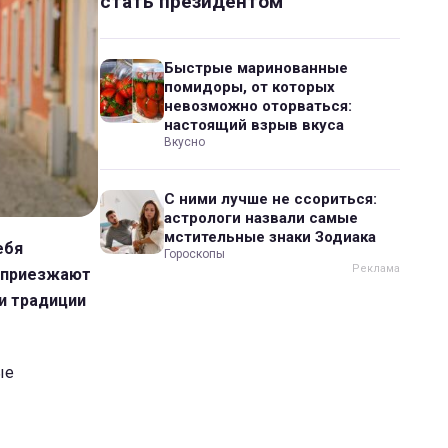
стать президентом
Быстрые маринованные
помидоры, от которых
невозможно оторваться:
настоящий взрыв вкуса
Вкусно
С ними лучше не ссориться:
астрологи назвали самые
мстительные знаки Зодиака
ебя
Гороскопы
ы приезжают
и традиции
ые