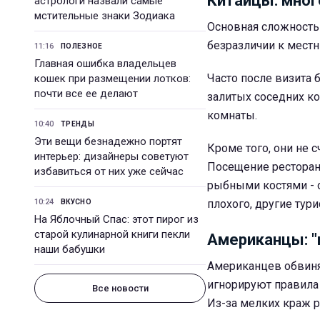
Китайцы: мног
астрологи назвали самые
мстительные знаки Зодиака
Основная сложность 
безразличии к мест
11:16
ПОЛЕЗНОЕ
Главная ошибка владельцев
Часто после визита 
кошек при размещении лотков:
почти все ее делают
залитых соседних ко
комнаты.
10:40
ТРЕНДЫ
Эти вещи безнадежно портят
Кроме того, они не с
интерьер: дизайнеры советуют
Посещение ресторан
избавиться от них уже сейчас
рыбными костями - о
10:24
плохого, другие тур
ВКУСНО
На Яблочный Спас: этот пирог из
старой кулинарной книги пекли
Американцы: "м
наши бабушки
Американцев обвиняю
игнорируют правила 
Все новости
Из-за мелких краж р