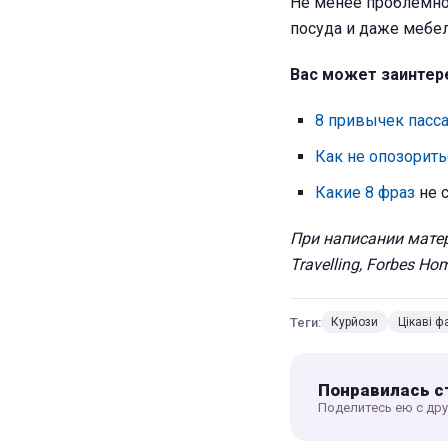
Не менее проблемной
посуда и даже мебел
Вас может заинтер
8 привычек пасс
Как не опозорить
Какие 8 фраз
не 
При написании матер
Travelling, Forbes Ho
Теги:
Курйози
Цікаві ф
Понравилась с
Поделитесь ею с др