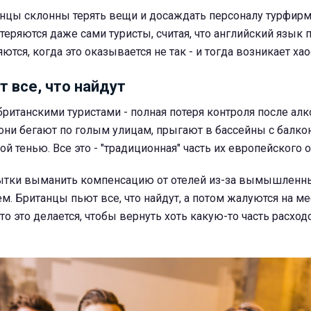
анцы склонны терять вещи и досаждать персоналу турфирм
теряются даже сами туристы, считая, что английский язык 
тся, когда это оказывается не так - и тогда возникает хао
т все, что найдут
британскими туристами - полная потеря контроля после алк
они бегают по голым улицам, прыгают в бассейны с балко
ой тенью. Все это - "традиционная" часть их европейского 
пытки выманить компенсацию от отелей из-за вымышленн
м. Британцы пьют все, что найдут, а потом жалуются на м
то это делается, чтобы вернуть хоть какую-то часть расход