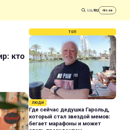
UA
/
RU
rbc.ua
ТОП
р: кто
ЛЮДИ
Где сейчас дедушка Гарольд,
который стал звездой мемов:
бегает марафоны и может