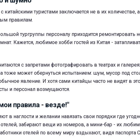
о и шумно
с китайскими туристами заключается не в их количестве, а
ным правилам.
большой тургруппы персоналу приходится ремонтировать н
мнат. Кажется, любимое хобби гостей из Китая - затаплива
читаются с запретами фотографировать в театрах и галерея
а тоже может обернуться испытанием: шум, мусор под сто
бычное явление. И хотя сами китайцы часто не видят в эт
исты и персонал возмущаются.
ои правила - везде!"
т в наглости и желании навязать свои порядки где угодн
отелей, забирают вещи из номеров, а мини-бар - их любим
аботники отелей по всему миру вздыхают, видя паспорта 