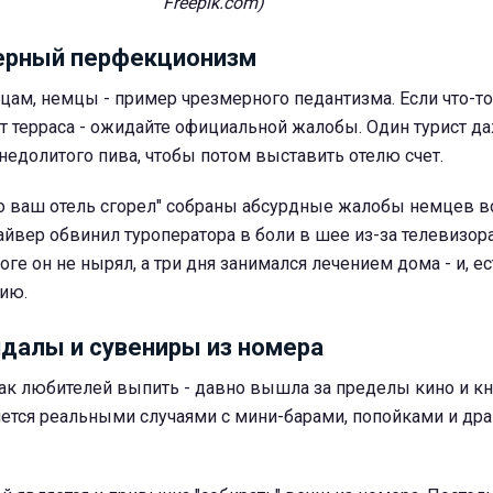
Freepik.com)
ерный перфекционизм
цам, немцы - пример чрезмерного педантизма. Если что-то 
т терраса - ожидайте официальной жалобы. Один турист д
едолитого пива, чтобы потом выставить отелю счет.
но ваш отель сгорел" собраны абсурдные жалобы немцев в
айвер обвинил туроператора в боли в шее из-за телевизор
оге он не нырял, а три дня занимался лечением дома - и, е
ию.
ндалы и сувениры из номера
ак любителей выпить - давно вышла за пределы кино и кни
яется реальными случаями с мини-барами, попойками и др