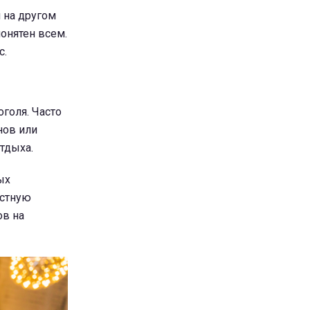
 на другом
понятен всем.
с.
оголя. Часто
нов или
отдыха.
ых
естную
ов на