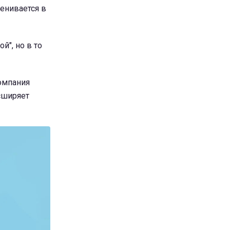
енивается в
й", но в то
компания
сширяет