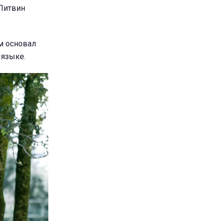
 Литвин
м основал
 языке.