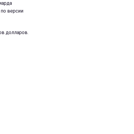
лиарда
 по версии
ов долларов.