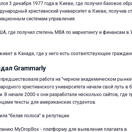
ся 3 декабря 1977 года в Киеве, где получил базовое обр
ународный христианский университет в Киеве, получив с
мационным системам управления.
А, где получил степень MBA по маркетингу и финансам в 
живет в Канаде, где у него есть соответствующее граждан
здал Grammarly
 предшествовала работа на "черном академическом рынке"
одного христианского университета начали свой путь в б
. В начале 2000-х они разработали несколько сайтов, где 
нцами тексты для американских студентов.
ла "белая полоса" в репутации.
панию MyDropBox - платформу для выявления плагиата в