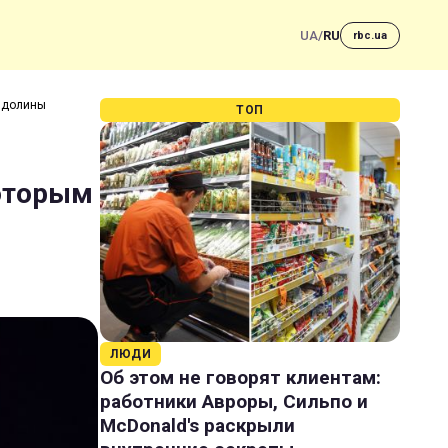
UA
/
RU
rbc.ua
й долины
ТОП
которым
ЛЮДИ
Об этом не говорят клиентам:
работники Авроры, Сильпо и
McDonald's раскрыли