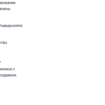
азование.
тепень
Университете
ство.
.
изнесе с
продавали