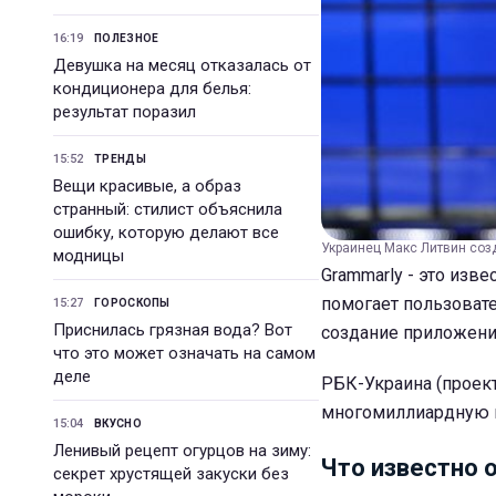
16:19
ПОЛЕЗНОЕ
Девушка на месяц отказалась от
кондиционера для белья:
результат поразил
15:52
ТРЕНДЫ
Вещи красивые, а образ
странный: стилист объяснила
ошибку, которую делают все
Украинец Макс Литвин созд
модницы
Grammarly - это изв
помогает пользовате
15:27
ГОРОСКОПЫ
Приснилась грязная вода? Вот
создание приложени
что это может означать на самом
деле
РБК-Украина (проект
многомиллиардную 
15:04
ВКУСНО
Ленивый рецепт огурцов на зиму:
Что известно 
секрет хрустящей закуски без