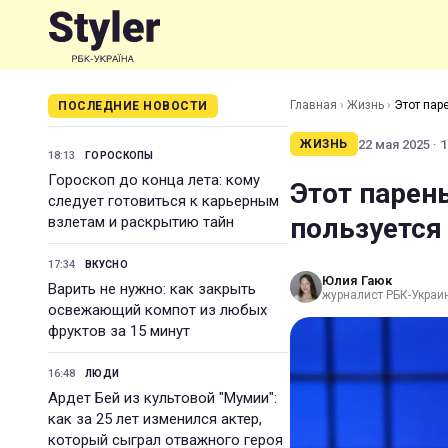
Главная
›
Жизнь
›
Этот пар
ПОСЛЕДНИЕ НОВОСТИ
22 мая 2025 · 1
ЖИЗНЬ
18:13
ГОРОСКОПЫ
Гороскоп до конца лета: кому
Этот парен
следует готовиться к карьерным
пользуется
взлетам и раскрытию тайн
17:34
ВКУСНО
Юлия Гаюк
Варить не нужно: как закрыть
журналист РБК-Украи
освежающий компот из любых
фруктов за 15 минут
16:48
ЛЮДИ
Ардет Бей из культовой "Мумии":
как за 25 лет изменился актер,
который сыграл отважного героя