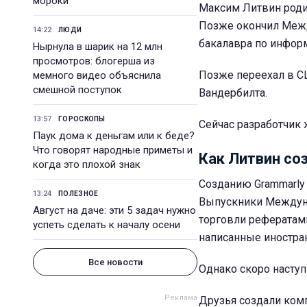
мороки
Максим Литвин родил
Позже окончил Межд
14:22
ЛЮДИ
бакалавра по инфор
Нырнула в шарик на 12 млн
просмотров: блогерша из
Позже переехал в СШ
мемного видео объяснила
смешной поступок
Вандербилта.
13:57
ГОРОСКОПЫ
Сейчас разработчик 
Паук дома к деньгам или к беде?
Что говорят народные приметы и
Как Литвин со
когда это плохой знак
Созданию Grammarly
13:24
ПОЛЕЗНОЕ
Выпускники Междунар
Август на даче: эти 5 задач нужно
торговли рефератами
успеть сделать к началу осени
написанные иностра
Все новости
Однако скоро наступи
Друзья создали ком