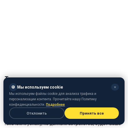
Телец
🍪
Мы используем cookie
✕
Энергия дня пробудит в вас решительность и будет
Мы используем файлы cookie для анализа трафика и
способствовать расширению финансовых
персонализации контента. Прочитайте нашу Политику
горизонтов. Сейчас идеальное время для поисков
конфиденциальности.
Подробнее
новых источников дохода.
Отклонить
Принять все
Ключом к успеху, по данным астрологов, будет ваше