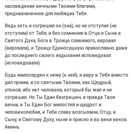
наслаждение вечными Твоими благами,
предназначенное для любящих Тебя.
Ведь хоть и согрешил он (она), но не отступил (не
отступим) от Тебя, и без сомнения в Отца и Сына и
Святого Духа, Бога в Троице славимого, веровал
(веровала), и Троицу Единосущную православно даже
до последнего своего издыхания исповедовал
(исповедовала).
Будь милосерден к нему (к ней), и веру в Тебя вместо
дел прими, и со святыми Твоими, как Щедрый,
упокой, ибо нет человека, который бы жил и не
согрешил. Но Ты Един безгрешен, и правда Твоя
вечна, и Ты Един Бог милостей и щедрот и
человеколюбия, и Тебе славу возсылаем, Отцу, и
Сыну, и Святому Духу, ныне и присно и во веки веков.
Аминь.