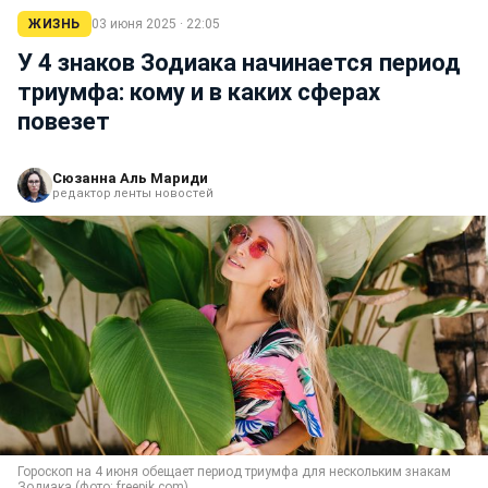
ЖИЗНЬ
03 июня 2025 · 22:05
У 4 знаков Зодиака начинается период
триумфа: кому и в каких сферах
повезет
Сюзанна Аль Мариди
редактор ленты новостей
Гороскоп на 4 июня обещает период триумфа для нескольким знакам
Зодиака (фото: freepik.com)