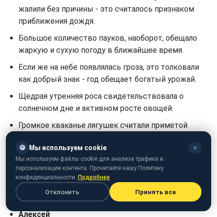
жалили без причины - это считалось признаком
приближения дождя.
Большое количество пауков, наоборот, обещало
жаркую и сухую погоду в ближайшее время.
Если же на небе появлялась гроза, это толковали
как добрый знак - год обещает богатый урожай.
Щедрая утренняя роса свидетельствовала о
солнечном дне и активном росте овощей.
Громкое кваканье лягушек считали приметой
щедрого урожая огурцов.
🍪
Мы используем cookie
✕
У кого День ангела 20 мая
Мы используем файлы cookie для анализа трафика и
персонализации контента. Прочитайте нашу Политику
20 мая День ангела отмечают
конфиденциальности.
Подробнее
Отклонить
Принять все
Александр
Алексей