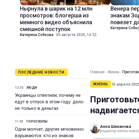
Нырнула в шарик на 12 млн
Венера пе
просмотров: блогерша из
знакам Зо
мемного видео объяснила
повезет д
смешной поступок
Катерина Собк
Катерина Собкова
·
05 августа 2026, 14:22
Главная
›
Жизнь
›
Приготов
ПОСЛЕДНИЕ НОВОСТИ
15 апреля 2025
ЖИЗНЬ
12:30
ЛЮДИ
Украинцы ответили, почему не
Приготовьт
едут в отпуск в этом году: дело
надвигаетс
не только в деньгах
11:43
ГОРОСКОПЫ
Анна Шиканова
Одни молчат, другие мгновенно
редактор ленты ново
взрываются: кто из знаков