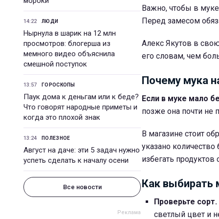
мороки
Важно, чтобы в муке 
Перед замесом обяза
14:22
ЛЮДИ
Нырнула в шарик на 12 млн
Алекс Якутов в свою
просмотров: блогерша из
мемного видео объяснила
его словам, чем бол
смешной поступок
Почему мука н
13:57
ГОРОСКОПЫ
Паук дома к деньгам или к беде?
Если в муке мало бе
Что говорят народные приметы и
позже она почти не 
когда это плохой знак
В магазине стоит об
13:24
ПОЛЕЗНОЕ
указано количество 
Август на даче: эти 5 задач нужно
избегать продуктов
успеть сделать к началу осени
Как выбирать 
Все новости
Проверьте сорт.
светлый цвет и 