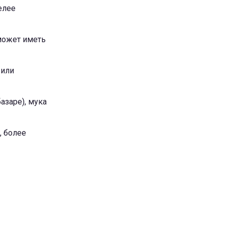
елее
 может иметь
 или
азаре), мука
, более