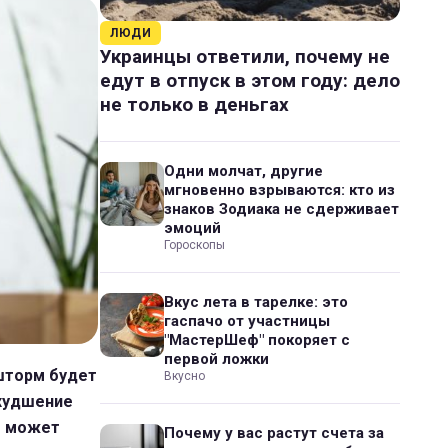
ЛЮДИ
Украинцы ответили, почему не
едут в отпуск в этом году: дело
не только в деньгах
Одни молчат, другие
мгновенно взрываются: кто из
знаков Зодиака не сдерживает
эмоций
Гороскопы
Вкус лета в тарелке: это
гаспачо от участницы
"МастерШеф" покоряет с
первой ложки
шторм будет
Вкусно
ухудшение
же может
Почему у вас растут счета за