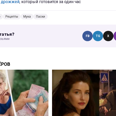
з дрожжей
, который готовится за один час
о
Рецепты
Мука
Паски
татья?
FB
TG
X
узьями