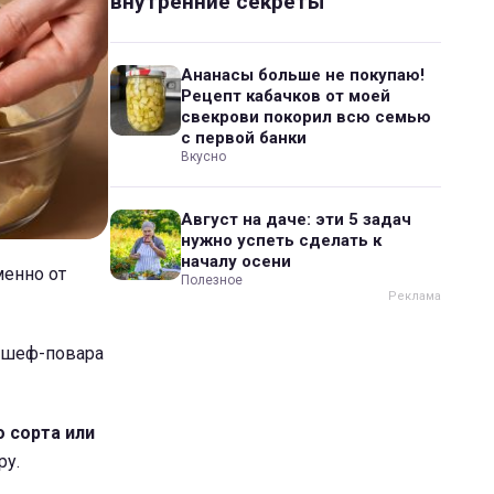
внутренние секреты
Ананасы больше не покупаю!
Рецепт кабачков от моей
свекрови покорил всю семью
с первой банки
Вкусно
Август на даче: эти 5 задач
нужно успеть сделать к
началу осени
менно от
Полезное
и шеф-повара
 сорта или
ру.