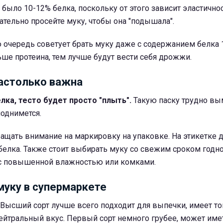
было 10-12% белка, поскольку от этого зависит эластичнос
тельно просейте муку, чтобы она "подышала".
 очередь советует брать муку даже с содержанием белка 
ьше протеина, тем лучше будут вести себя дрожжи.
астолько важна
лка, тесто будет просто "плыть".
Такую паску трудно вым
поднимется.
ращать внимание на маркировку на упаковке. На этикетке
белка. Также стоит выбирать муку со свежим сроком годно
 с повышенной влажностью или комками.
муку в супермаркете
Высший сорт лучше всего подходит для выпечки, имеет то
нейтральный вкус. Первый сорт немного грубее, может им