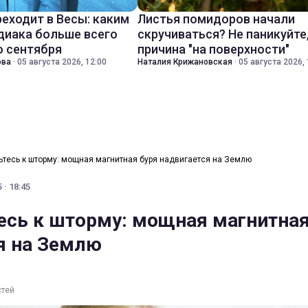
реходит в Весы: каким
Листья помидоров начали
диака больше всего
скручиваться? Не паникуйте
о сентября
причина "на поверхности"
ова
·
05 августа 2026, 12:00
Наталия Крижановская
·
05 августа 2026, 
ьтесь к шторму: мощная магнитная буря надвигается на Землю
 · 18:45
есь к шторму: мощная магнитная
я на Землю
стей