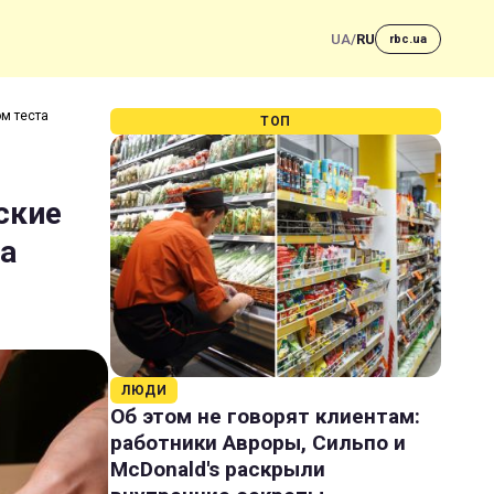
UA
/
RU
rbc.ua
ом теста
ТОП
ские
а
ЛЮДИ
Об этом не говорят клиентам:
работники Авроры, Сильпо и
McDonald's раскрыли