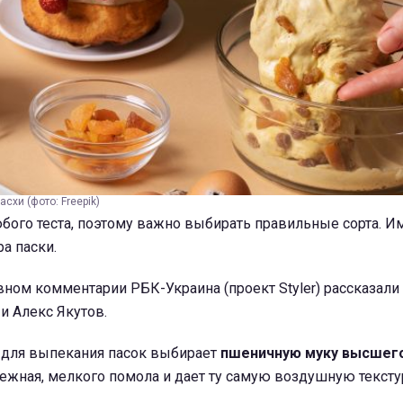
схи (фото: Freepik)
юбого теста, поэтому важно выбирать правильные сорта. И
ра паски.
вном комментарии РБК-Украина (проект Styler) рассказал
и Алекс Якутов.
 для выпекания пасок выбирает
пшеничную муку высшего
ежная, мелкого помола и дает ту самую воздушную тексту