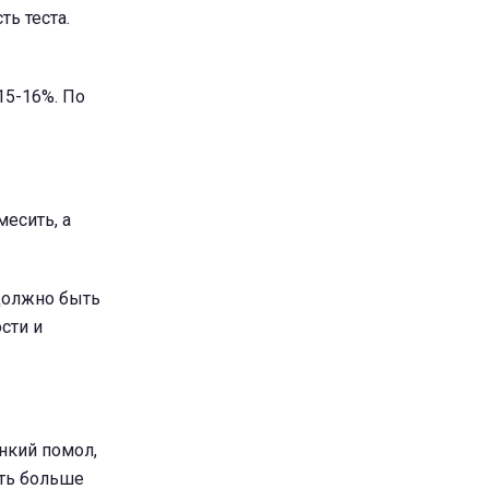
ть теста.
15-16%. По
есить, а
 должно быть
сти и
нкий помол,
еть больше