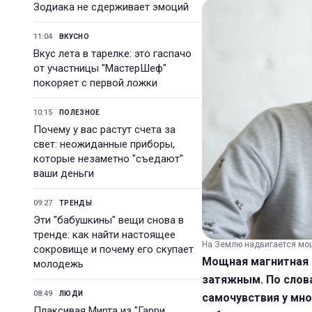
Зодиака не сдерживает эмоций
11:04
ВКУСНО
Вкус лета в тарелке: это гаспачо
от участницы "МастерШеф"
покоряет с первой ложки
10:15
ПОЛЕЗНОЕ
Почему у вас растут счета за
свет: неожиданные приборы,
которые незаметно "съедают"
ваши деньги
09:27
ТРЕНДЫ
Эти "бабушкины" вещи снова в
тренде: как найти настоящее
На Землю надвигается мощн
сокровище и почему его скупает
Мощная магнитная 
молодежь
затяжным. По слов
08:49
ЛЮДИ
самочувствия у мно
Плаксивая Мирта из "Гарри