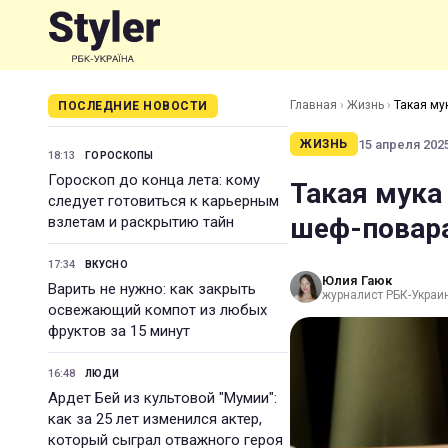
Главная
›
Жизнь
›
Такая му
ПОСЛЕДНИЕ НОВОСТИ
15 апреля 2025
ЖИЗНЬ
18:13
ГОРОСКОПЫ
Гороскоп до конца лета: кому
Такая мука
следует готовиться к карьерным
шеф-повара
взлетам и раскрытию тайн
17:34
ВКУСНО
Юлия Гаюк
Варить не нужно: как закрыть
журналист РБК-Украи
освежающий компот из любых
фруктов за 15 минут
16:48
ЛЮДИ
Ардет Бей из культовой "Мумии":
как за 25 лет изменился актер,
который сыграл отважного героя