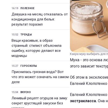
16:19
ПОЛЕЗНОЕ
Девушка на месяц отказалась от
кондиционера для белья:
результат поразил
15:52
ТРЕНДЫ
Вещи красивые, а образ
странный: стилист объяснила
ошибку, которую делают все
Какую муку выбирать для па
модницы
Мука - это основа л
этого зависит тексту
15:27
ГОРОСКОПЫ
Приснилась грязная вода? Вот
что это может означать на самом
Об этом в эксклюзи
деле
Евгений Клопотенко 
15:04
ВКУСНО
Евгений Клопотенко
Ленивый рецепт огурцов на зиму:
экстракласса.
Она н
секрет хрустящей закуски без