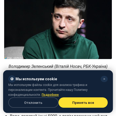
Володимир Зеленський (Віталій Носач, РБК-Україна)
У соціальних мережах відреагували на те, що в Києві
🍪
Мы используем cookie
✕
провели засідання суду і користувачі написали багато
Мы используем файлы cookie для анализа трафика и
гнівних коментарів.
персонализации контента. Прочитайте нашу Политику
конфиденциальности.
Подробнее
Ну і що? У живої людини і живі емоції, міг і показати
Отклонить
Принять все
випадково.