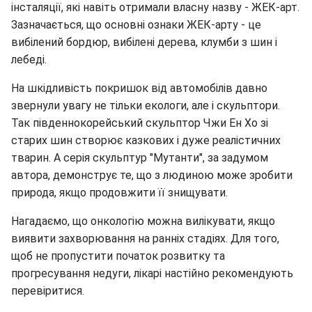
інсталяції, які навіть отримали власну назву - ЖЕК-арт.
Зазначається, що основні ознаки ЖЕК-арту - це
вибілений бордюр, вибілені дерева, клумби з шин і
лебеді.
На шкідливість покришок від автомобілів давно
звернули увагу не тільки екологи, але і скульптори.
Так південнокорейський скульптор Чжи Ен Хо зі
старих шин створює казкових і дуже реалістичних
тварин. А серія скульптур "Мутанти", за задумом
автора, демонструє те, що з людиною може зробити
природа, якщо продовжити її знищувати.
Нагадаємо, що онкологію можна вилікувати, якщо
виявити захворювання на ранніх стадіях. Для того,
щоб не пропустити початок розвитку та
прогресування недуги, лікарі настійно рекомендують
перевіритися.