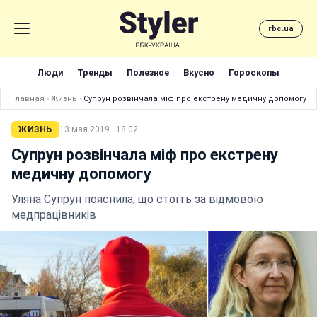
rbc.ua
Люди
Тренды
Полезное
Вкусно
Гороскопы
Главная
›
Жизнь
›
Супрун розвінчала міф про екстрену медичну допомогу
ЖИЗНЬ
13 мая 2019 · 18:02
Супрун розвінчала міф про екстрену
медичну допомогу
Уляна Супрун пояснила, що стоїть за відмовою
медпрацівників