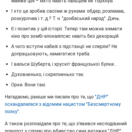
майже цілі – ніхто навіть пальцем не торкнув.
І хто це зробив своїми ж руками: обдер, розламав,
розкурочив і т. д.? Т. н. "донбаський народ". Дичь.
Є і позитив у цій історії. Тепер там можна знімати
кіно про зомбі-апокаліпсис навіть без декорацій.
А чого вступні кабелі з підстанції не сперли? Не
допрацьовують, намагатися треба.
І вальси Шуберта, і хрускіт французької булки...
Духовненько, і скрепненько так.
Орки. Вони такі.
Нагадаємо, раніше ми писали про те, що
"ДНР"
оскандалилася з відомим нацистом "Безсмертному
полку".
А також розповідали про те, що з'явився несподіваний
поворот у справі про вбивство сина ватажка "ДНР".