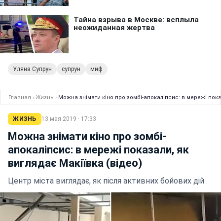
Уляна Супрун
супрун
миф
Главная
›
Жизнь
›
Можна знімати кіно про зомбі-апокаліпсис: в мережі пока
ЖИЗНЬ
13 мая 2019 · 17:33
Можна знімати кіно про зомбі-
апокаліпсис: в мережі показали, як
виглядає Макіївка (відео)
Центр міста виглядає, як після активних бойових дій