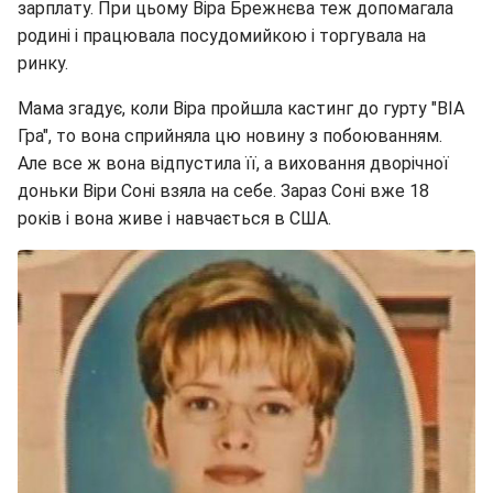
зарплату. При цьому Віра Брежнєва теж допомагала
родині і працювала посудомийкою і торгувала на
ринку.
Мама згадує, коли Віра пройшла кастинг до гурту "ВІА
Гра", то вона сприйняла цю новину з побоюванням.
Але все ж вона відпустила її, а виховання дворічної
доньки Віри Соні взяла на себе. Зараз Соні вже 18
років і вона живе і навчається в США.