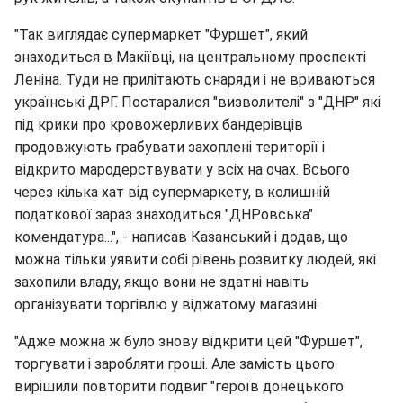
"Так виглядає супермаркет "Фуршет", який
знаходиться в Макіївці, на центральному проспекті
Леніна. Туди не прилітають снаряди і не вриваються
українські ДРГ. Постаралися "визволителі" з "ДНР" які
під крики про кровожерливих бандерівців
продовжують грабувати захоплені території і
відкрито мародерствувати у всіх на очах. Всього
через кілька хат від супермаркету, в колишній
податкової зараз знаходиться "ДНРовська"
комендатура...", - написав Казанський і додав, що
можна тільки уявити собі рівень розвитку людей, які
захопили владу, якщо вони не здатні навіть
організувати торгівлю у віджатому магазині.
"Адже можна ж було знову відкрити цей "Фуршет",
торгувати і заробляти гроші. Але замість цього
вирішили повторити подвиг "героїв донецького