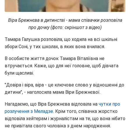
Віра Брежнєва в дитинстві - мама співачки розповіла
про дочку (фото: скріншот з відео)
Тамара Галушка розповіла, що ходила на всі шкільні
збори Соні, у тих школах, в яких вона вчилася.
В особисте життя дочок Тамара Віталіївна не
втручається. Каже, що для неї головне, щоб дівчата
були щасливі.
"Довіра і віра, віра - це ключове слово у відношенні до
дитини", - наголосила мама Віри Брежнєвої.
Нагадаємо, що Віра Брежнєва відповіла на
чутки про
розлучення з Меладзе
. Крім того, співачка жорстко
відповіла хейтерам і журналістам на те, що вона нібито
не привітала свого чоловіка з днем народження.