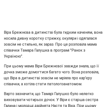
Віра Брежнєва в дитинстві була гидким каченям, вона
носила дивну коротку стрижку, окуляри і одягалася
зовсім не стильно, як зараз. Про це розповіла мама
співачки Тамара Галушка в програмі "Ранок з
Україною".
При цьому мама Віри Брежнєвої завжди знала, що її
дочка зможе домогтися багато чого. Вона розповіла,
що Віра в дитинстві зовсім не мріяла про кар'єру
співачки, а хотіла стати патологоанатомом.
Варто зазначити, що Тамарі Галушко було нелегко
виховувати чотирьох дочок. У Віри є старша сестра
Галина і молодші двійнята Настя та Віка. При цьому