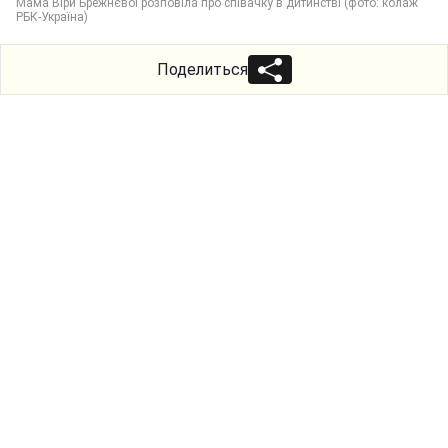
Мама Віри Брежнєвої розповіла про співачку в дитинстві (фото: колаж
РБК-Україна)
Поделиться