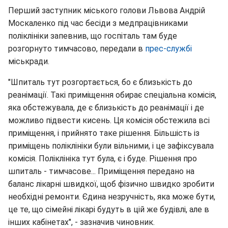
Перший заступник міського голови Львова Андрій
Москаленко під час бесіди з медпрацівниками
поліклініки запевнив, що госпіталь там буде
розгорнуто тимчасово, передали в
прес-службі
міськради.
"Шпиталь тут розгортається, бо є близькість до
реанімації. Такі приміщення обирає спеціальна комісія,
яка обстежувала, де є близькість до реанімації і де
можливо підвести кисень. Ця комісія обстежила всі
приміщення, і прийнято таке рішення. Більшість із
приміщень поліклініки були вільними, і це зафіксувала
комісія. Поліклініка тут була, є і буде. Рішення про
шпиталь - тимчасове... Приміщення передано на
баланс лікарні швидкої, щоб фізично швидко зробити
необхідні ремонти. Єдина незручність, яка може бути,
це те, що сімейні лікарі будуть в цій же будівлі, але в
інших кабінетах", - зазначив чиновник.