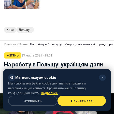
Киев
Локдаун
Главная
›
Жизнь
›
На роботу в Польщу: українцям дали важливі поради про
ЖИЗНЬ
23 марта 2021 · 18:01
На роботу в Польщу: українцям дали
важливі поради про перетин кордону
🍪
Мы используем cookie
✕
Мы используем файлы cookie для анализа трафика и
Анна Шиканова
редактор ленты новостей
персонализации контента. Прочитайте нашу Политику
конфиденциальности.
Подробнее
Отклонить
Принять все