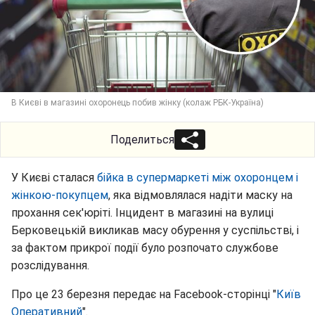
В Києві в магазині охоронець побив жінку (колаж РБК-Україна)
Поделиться
У Києві сталася
бійка в супермаркеті між охоронцем і
жінкою-покупцем
, яка відмовлялася надіти маску на
прохання сек'юріті. Інцидент в магазині на вулиці
Берковецькій викликав масу обурення у суспільстві, і
за фактом прикрої події було розпочато службове
розслідування.
Про це 23 березня передає на Facebook-сторінці "
Київ
Оперативний
".