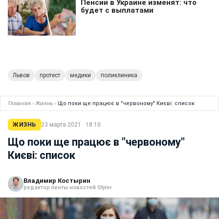
Львов
протест
медики
поликлиника
Главная
›
Жизнь
›
Що поки ще працює в "червоному" Києві: список
ЖИЗНЬ
23 марта 2021 · 18:10
Що поки ще працює в "червоному"
Києві: список
Владимир Костырин
редактор ленты новостей Styler