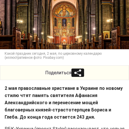
Какой праздник сегодня, 2 мая, по церковному календарю
(иллюстративное фото: Pixabay.com)
Поделиться
2 мая православные христиане в Украине по новому
стилю чтят память святителя Афанасия
Александрийского и перенесение мощей
благоверных князей-страстотерпцев Бориса и
Глеба. До конца года остается 243 дня.
РБК-Украина (проект Styler) рассказывает, что нельзя