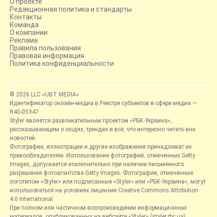
О проекте
Редакционная политика и стандарты
Контакты
Команда
О компании
Реклама
Правила пользования
Правовая информация
Политика конфиденциальности
© 2026 LLC «UBT MEDIA»
Идентификатор онлайн-медиа в Реестре субъектов в сфере медиа —
R40-05347
Styler является развлекательным проектом «РБК-Украина»,
рассказывающим о людях, трендах и всё, что интересно читать вне
новостей.
Фотографии, иллюстрации и другие изображения принадлежат их
правообладателям. Использование фотографий, отмеченных Getty
Images, допускается исключительно при наличии письменного
разрешения фотоагентства Getty Images. Фотографии, отмеченные
логотипом «Styler» или подписанные «Styler» или «РБК-Украина», могут
использоваться на условиях лицензии Creative Commons Attribution
4.0 International.
При полном или частичном воспроизведении информационных
материалов, опубликованных на вебсайте «Styler» (styler.rbc.ua),