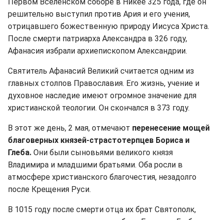
Первом Вселенском соборе в Никее 325 года, где он
решительно выступил против Ария и его учения,
отрицавшего божественную природу Иисуса Христа.
После смерти патриарха Александра в 326 году,
Афанасия избрали архиепископом Александрии.
Святитель Афанасий Великий считается одним из
главных столпов Православия. Его жизнь, учение и
духовное наследие имеют огромное значение для
христианской теологии. Он скончался в 373 году.
В этот же день, 2 мая, отмечают
перенесение мощей
благоверных князей-страстотерпцев Бориса и
Глеба.
Они были сыновьями великого князя
Владимира и младшими братьями. Оба росли в
атмосфере христианского благочестия, незадолго
после Крещения Руси.
В 1015 году после смерти отца их брат Святополк,