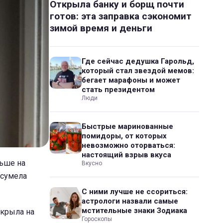
Открыла банку и борщ почти
готов: эта заправка сэкономит
зимой время и деньги
Где сейчас дедушка Гарольд,
который стал звездой мемов:
бегает марафоны и может
стать президентом
Люди
Быстрые маринованные
помидоры, от которых
невозможно оторваться:
настоящий взрыв вкуса
льше на
Вкусно
 сумела
С ними лучше не ссориться:
астрологи назвали самые
мстительные знаки Зодиака
скрыла на
Гороскопы