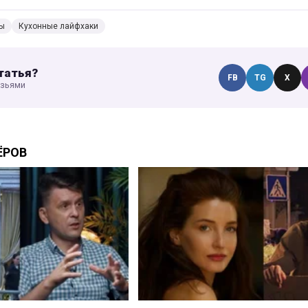
ы
Кухонные лайфхаки
татья?
FB
TG
X
узьями