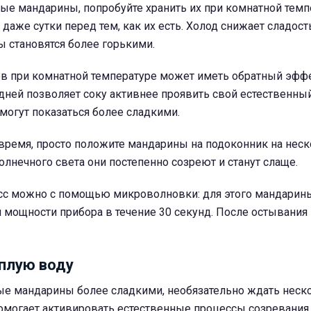
ые мандарины, попробуйте хранить их при комнатной темп
 даже сутки перед тем, как их есть. Холод снижает сладост
ы становятся более горькими.
в при комнатной температуре может иметь обратный эффе
дней позволяет соку активнее проявить свой естественный
могут показаться более сладкими.
ь время, просто положите мандарины на подоконник на неск
лнечного света они постепенно созреют и станут слаще.
есс можно с помощью микроволновки: для этого мандарин
 мощности прибора в течение 30 секунд. После остывания
плую воду
ые мандарины более сладкими, необязательно ждать неско
омогает активировать естественные процессы созревания 