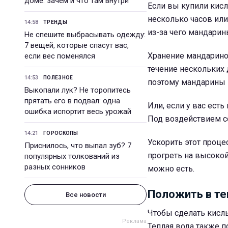
доме: зачем и что там внутри
Если вы купили кисл
несколько часов или
14:58
ТРЕНДЫ
из-за чего мандарин
Не спешите выбрасывать одежду:
7 вещей, которые спасут вас,
Хранение мандарино
если вес поменялся
течение нескольких 
14:53
ПОЛЕЗНОЕ
поэтому мандарины 
Выкопали лук? Не торопитесь
прятать его в подвал: одна
Или, если у вас ест
ошибка испортит весь урожай
Под воздействием со
14:21
ГОРОСКОПЫ
Ускорить этот проц
Приснилось, что выпал зуб? 7
прогреть на высокой
популярных толкований из
разных сонников
можно есть.
Положить в те
Все новости
Чтобы сделать кисл
Теплая вода также п