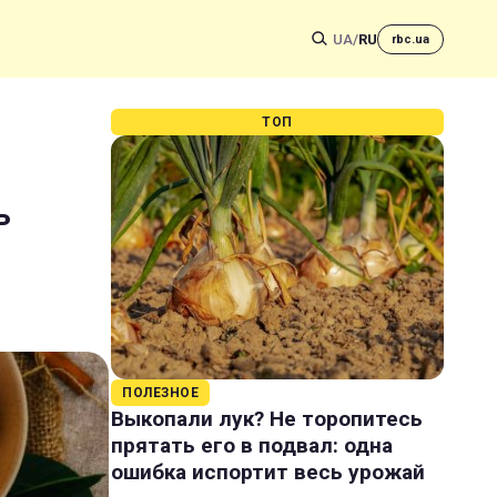
UA
/
RU
rbc.ua
ТОП
ь
ПОЛЕЗНОЕ
Выкопали лук? Не торопитесь
прятать его в подвал: одна
ошибка испортит весь урожай