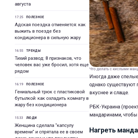
августа
17:25
ПОЛЕЗНОЕ
Адская поездка отменяется: как
выжить в поезде без
кондиционера в сильную жару
16:55
ТРЕНДЫ
Тихий развод: 8 признаков, что
человек вас уже бросил, хотя еще
Что делать с кислыми манд
рядом
Иногда даже спелые
однако существуют 
16:19
ПОЛЕЗНОЕ
Гениальный трюк с пластиковой
вкуснее и слаще.
бутылкой: как охладить комнату в
жару без кондиционера
РБК-Украина (проект
мандаринами, чтобы 
15:33
ЛЮДИ
Женщина сделала "капсулу
Нагреть манд
времени" и спрятала ее в своем