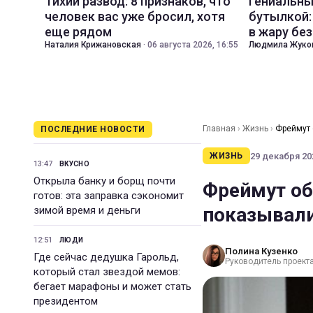
Тихий развод: 8 признаков, что
Гениальны
человек вас уже бросил, хотя
бутылкой:
еще рядом
в жару бе
Наталия Крижановская
·
06 августа 2026, 16:55
Людмила Жуко
Главная
›
Жизнь
›
Фреймут 
ПОСЛЕДНИЕ НОВОСТИ
29 декабря 202
ЖИЗНЬ
13:47
ВКУСНО
Открыла банку и борщ почти
Фреймут об
готов: эта заправка сэкономит
показывали
зимой время и деньги
12:51
ЛЮДИ
Полина Кузенко
Где сейчас дедушка Гарольд,
Руководитель проекта 
который стал звездой мемов:
бегает марафоны и может стать
президентом