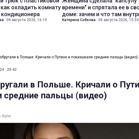
й трюк с пластиковой
Женщина сделала "капсулу
 как охладить комнату
времени" и спрятала ее в св
з кондиционера
доме: зачем и что там внутр
ва
·
06 августа 2026, 16:19
Катерина Собкова
·
06 августа 2026, 15:33
обругали в Польше. Кричали о Путине и показывали средние пальцы (видео)
4 · 20:42
ругали в Польше. Кричали о Пути
 средние пальцы (видео)
Styler