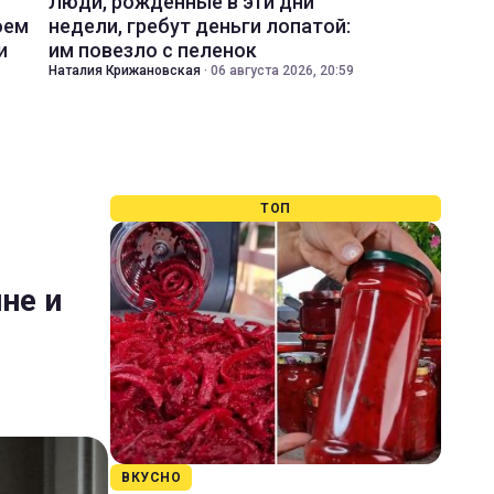
Люди, рожденные в эти дни
оем
недели, гребут деньги лопатой:
и
им повезло с пеленок
Наталия Крижановская
·
06 августа 2026, 20:59
ТОП
не и
ВКУСНО